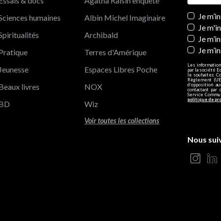
Essais & docs
Agatha Raisin enquête
Newslett
Je m’i
Sciences humaines
Albin Michel Imaginaire
Je m'i
Spiritualités
Archibald
Je m’in
Je m’i
Pratique
Terres d'Amérique
Les information
Jeunesse
Espaces Libres Poche
par la société E
le souhaitez. C
Règlement (UE)
Beaux livres
NOX
d’opposition a
contactant par 
Service Communi
politique de pr
BD
Wiz
Voir toutes les collections
Nous sui
s Options
ètres de confidentialité, en garantissant la conformité avec le