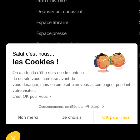
Notre histoire
Déposer un manuscrit
Espace libraire
Espace presse
Rights and permissions
Salut c'est nous...
Mentions légales
les Cookies !
Cookies
On a attendu d'être sûrs que le contenu
Charte de protection des données
de ce site vous intéresse avant de
personnelles
vous déranger, mais on aimerait bien vous accompagner pendant
votre visite...
Le Groupe Albin Michel
C'est OK pour vous ?
Les librairies du groupe Albin Michel
Consentements certifiés par
Albin Michel Imaginaire
Non merci
Je choisis
OK pour moi
Axeptio consent
Plateforme de Gestion du Consentement : Personnalisez vo
Notre plateforme vous permet d'adapter et de gérer vos param