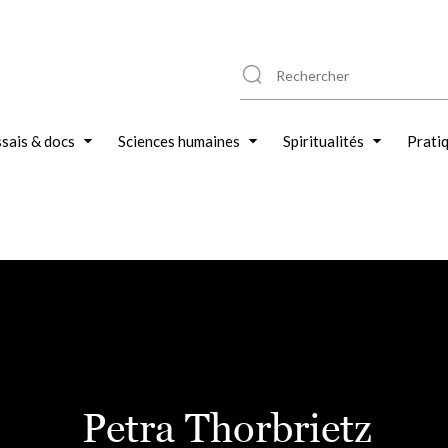
sais & docs
Sciences humaines
Spiritualités
Prati
Petra Thorbrietz