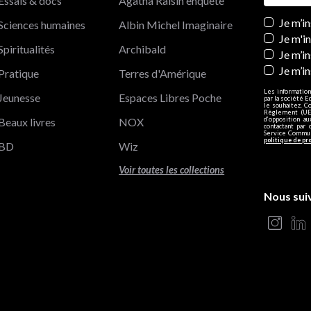
Essais & docs
Agatha Raisin enquête
Newslett
Je m’i
Sciences humaines
Albin Michel Imaginaire
Je m'i
Spiritualités
Archibald
Je m’in
Je m’i
Pratique
Terres d'Amérique
Les information
Jeunesse
Espaces Libres Poche
par la société E
le souhaitez. C
Règlement (UE)
Beaux livres
NOX
d’opposition a
contactant par 
Service Communi
politique de pr
BD
Wiz
Voir toutes les collections
Nous sui
s Options
ètres de confidentialité, en garantissant la conformité avec le