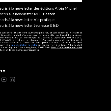
ers
nscris à la newsletter des éditions Albin Michel
nscris à la newsletter M.C. Beaton
scris à la newsletter Vie pratique
nscris à la newsletter Jeunesse & BD
s dans ce formulaire sont toutes obligatoires, et sont collectées et traitées
ditions Albin Michel, afin de recevoir nos newsletters au format digital si vous
onformément à la Loi Informatique et Libertés du 06/01/1978 modifiée et au
 2016/679, vous disposez notamment d'un droit d'accès, de rectification et
ux informations vous concernant. Vous pouvez exercer ces droits en nous
courriel à
info-site@albin-michel.fr
ou par courrier à Editions Albin Michel,
cation digitale, 22 rue Huyghens, 75014 Paris.
Plus d’information sur notre
otection de vos données personnelles
.
vre
s réglementations. Personnalisez vos préférences pour contrôler