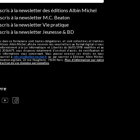
ers
nscris à la newsletter des éditions Albin Michel
nscris à la newsletter M.C. Beaton
scris à la newsletter Vie pratique
nscris à la newsletter Jeunesse & BD
s dans ce formulaire sont toutes obligatoires, et sont collectées et traitées
ditions Albin Michel, afin de recevoir nos newsletters au format digital si vous
onformément à la Loi Informatique et Libertés du 06/01/1978 modifiée et au
 2016/679, vous disposez notamment d'un droit d'accès, de rectification et
ux informations vous concernant. Vous pouvez exercer ces droits en nous
courriel à
info-site@albin-michel.fr
ou par courrier à Editions Albin Michel,
cation digitale, 22 rue Huyghens, 75014 Paris.
Plus d’information sur notre
otection de vos données personnelles
.
vre
s réglementations. Personnalisez vos préférences pour contrôler