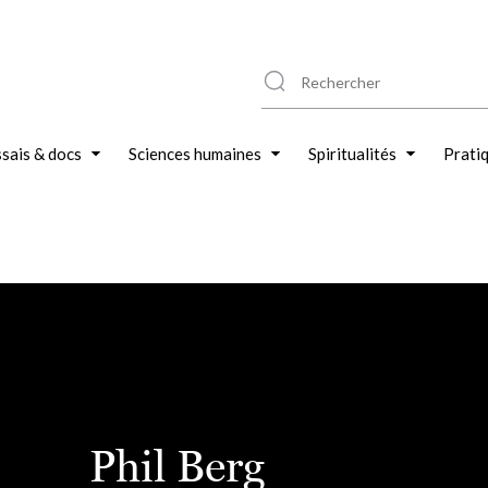
sais & docs
Sciences humaines
Spiritualités
Prati
Phil Berg