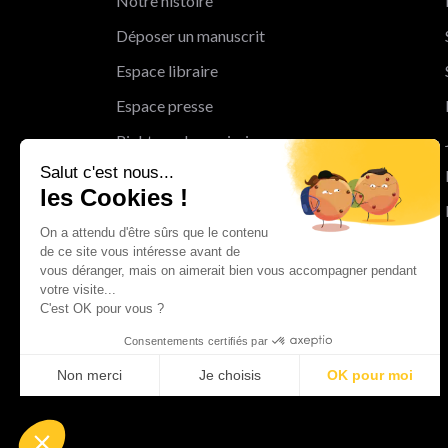
Notre histoire
Déposer un manuscrit
Espace libraire
Espace presse
Rights and permissions
Salut c'est nous...
Mentions légales
les Cookies !
Cookies
On a attendu d'être sûrs que le contenu
Charte de protection des données
de ce site vous intéresse avant de
personnelles
vous déranger, mais on aimerait bien vous accompagner pendant
votre visite...
Le Groupe Albin Michel
C'est OK pour vous ?
Les librairies du groupe Albin Michel
Consentements certifiés par
Albin Michel Imaginaire
Non merci
Je choisis
OK pour moi
Axeptio consent
Plateforme de Gestion du Consentement : Personnalisez vo
Notre plateforme vous permet d'adapter et de gérer vos param