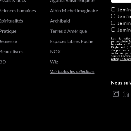
Essais & docs
Agatha Raisin enquête
Newslett
Je m’i
Sciences humaines
Albin Michel Imaginaire
Je m'i
Spiritualités
Archibald
Je m’in
Je m’i
Pratique
Terres d'Amérique
Les information
Jeunesse
Espaces Libres Poche
par la société E
le souhaitez. C
Règlement (UE)
Beaux livres
NOX
d’opposition a
contactant par 
Service Communi
politique de pr
BD
Wiz
Voir toutes les collections
Nous sui
s Options
ètres de confidentialité, en garantissant la conformité avec le