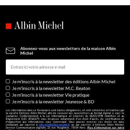
Abonnez-vous aux newsletters de la maison Albin
Michel
Newsletters
Je m’inscris à la newsletter des éditions Albin Michel
Je m'inscris à la newsletter M.C. Beaton
Je m’inscris à la newsletter Vie pratique
Je m’inscris à la newsletter Jeunesse & BD
Les informations dans ce formulaire sont toutes obligatoires, et sont collectées et traitées par
la société Editions Albin Michel, afin de recevoir nos newsletters au format digital si vous le
souhaitez. Conformément à la Loi Informatique et Libertés du 06/01/1978 modifiée et au
Règlement (UE) 2016/679, vous disposez notamment d'un droit d'accès, de rectification et
d’opposition aux informations vous concernant. Vous pouvez exercer ces droits en nous
contactant par courriel à
info-site@albin-michel.fr
ou par courrier à Editions Albin Michel,
Service Communication digitale, 22 rue Huyghens, 75014 Paris.
Plus d’information sur notre