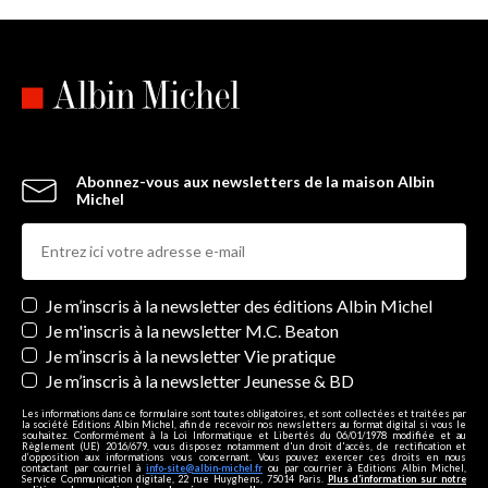
Abonnez-vous aux newsletters de la maison Albin
Michel
Newsletters
Je m’inscris à la newsletter des éditions Albin Michel
Je m'inscris à la newsletter M.C. Beaton
Je m’inscris à la newsletter Vie pratique
Je m’inscris à la newsletter Jeunesse & BD
Les informations dans ce formulaire sont toutes obligatoires, et sont collectées et traitées par
la société Editions Albin Michel, afin de recevoir nos newsletters au format digital si vous le
souhaitez. Conformément à la Loi Informatique et Libertés du 06/01/1978 modifiée et au
Règlement (UE) 2016/679, vous disposez notamment d'un droit d'accès, de rectification et
d’opposition aux informations vous concernant. Vous pouvez exercer ces droits en nous
contactant par courriel à
info-site@albin-michel.fr
ou par courrier à Editions Albin Michel,
Service Communication digitale, 22 rue Huyghens, 75014 Paris.
Plus d’information sur notre