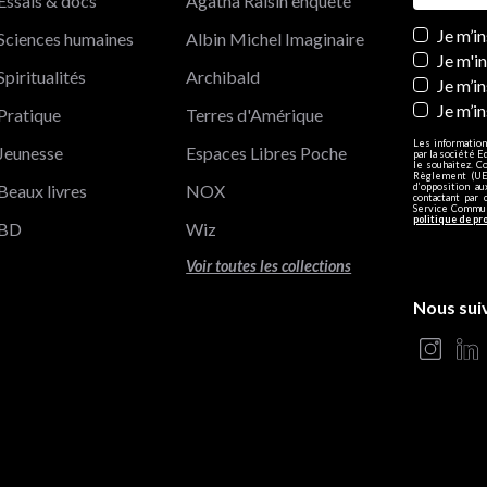
Essais & docs
Agatha Raisin enquête
Newslett
Je m’i
Sciences humaines
Albin Michel Imaginaire
Je m'i
Spiritualités
Archibald
Je m’in
Je m’i
Pratique
Terres d'Amérique
Les information
Jeunesse
Espaces Libres Poche
par la société E
le souhaitez. C
Règlement (UE)
Beaux livres
NOX
d’opposition a
contactant par 
Service Communi
politique de pr
BD
Wiz
Voir toutes les collections
Nous sui
s Options
ètres de confidentialité, en garantissant la conformité avec le