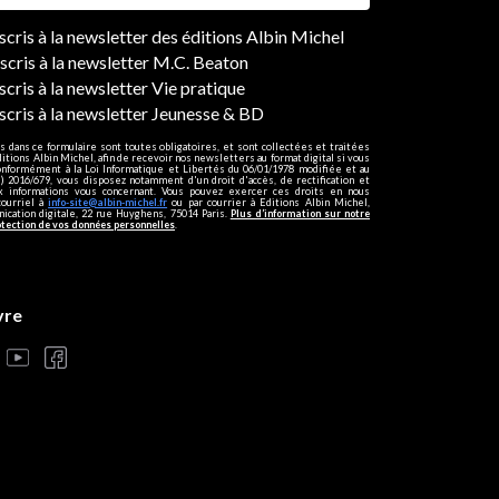
ers
nscris à la newsletter des éditions Albin Michel
nscris à la newsletter M.C. Beaton
scris à la newsletter Vie pratique
nscris à la newsletter Jeunesse & BD
s dans ce formulaire sont toutes obligatoires, et sont collectées et traitées
ditions Albin Michel, afin de recevoir nos newsletters au format digital si vous
onformément à la Loi Informatique et Libertés du 06/01/1978 modifiée et au
 2016/679, vous disposez notamment d'un droit d'accès, de rectification et
ux informations vous concernant. Vous pouvez exercer ces droits en nous
courriel à
info-site@albin-michel.fr
ou par courrier à Editions Albin Michel,
cation digitale, 22 rue Huyghens, 75014 Paris.
Plus d’information sur notre
otection de vos données personnelles
.
vre
s réglementations. Personnalisez vos préférences pour contrôler