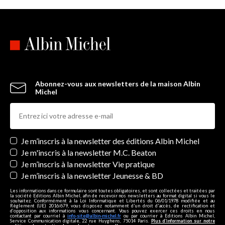
Abonnez-vous aux newsletters de la maison Albin
Michel
Newsletters
Je m’inscris à la newsletter des éditions Albin Michel
Je m'inscris à la newsletter M.C. Beaton
Je m’inscris à la newsletter Vie pratique
Je m’inscris à la newsletter Jeunesse & BD
Les informations dans ce formulaire sont toutes obligatoires, et sont collectées et traitées par
la société Editions Albin Michel, afin de recevoir nos newsletters au format digital si vous le
souhaitez. Conformément à la Loi Informatique et Libertés du 06/01/1978 modifiée et au
Règlement (UE) 2016/679, vous disposez notamment d'un droit d'accès, de rectification et
d’opposition aux informations vous concernant. Vous pouvez exercer ces droits en nous
contactant par courriel à
info-site@albin-michel.fr
ou par courrier à Editions Albin Michel,
Service Communication digitale, 22 rue Huyghens, 75014 Paris.
Plus d’information sur notre