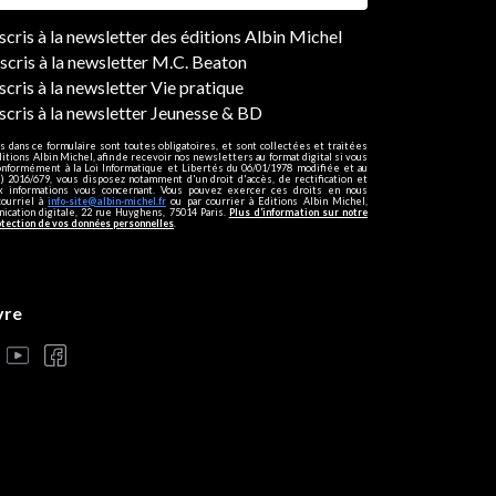
ers
nscris à la newsletter des éditions Albin Michel
nscris à la newsletter M.C. Beaton
scris à la newsletter Vie pratique
nscris à la newsletter Jeunesse & BD
s dans ce formulaire sont toutes obligatoires, et sont collectées et traitées
ditions Albin Michel, afin de recevoir nos newsletters au format digital si vous
onformément à la Loi Informatique et Libertés du 06/01/1978 modifiée et au
 2016/679, vous disposez notamment d'un droit d'accès, de rectification et
ux informations vous concernant. Vous pouvez exercer ces droits en nous
courriel à
info-site@albin-michel.fr
ou par courrier à Editions Albin Michel,
cation digitale, 22 rue Huyghens, 75014 Paris.
Plus d’information sur notre
otection de vos données personnelles
.
vre
s réglementations. Personnalisez vos préférences pour contrôler