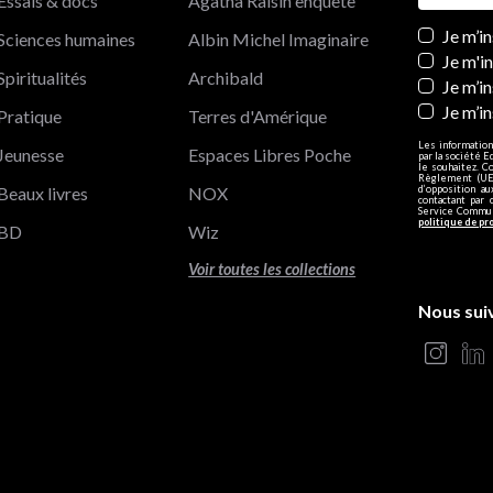
Essais & docs
Agatha Raisin enquête
Newslett
Je m’i
Sciences humaines
Albin Michel Imaginaire
Je m'i
Spiritualités
Archibald
Je m’in
Je m’i
Pratique
Terres d'Amérique
Les information
Jeunesse
Espaces Libres Poche
par la société E
le souhaitez. C
Règlement (UE)
Beaux livres
NOX
d’opposition a
contactant par 
Service Communi
politique de pr
BD
Wiz
Voir toutes les collections
Nous sui
s Options
ètres de confidentialité, en garantissant la conformité avec le