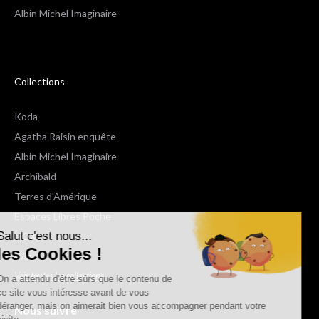
Albin Michel Imaginaire
Collections
Koda
Agatha Raisin enquête
Albin Michel Imaginaire
Archibald
Terres d'Amérique
Espaces Libres Poche
Salut c'est nous...
NOX
les Cookies !
Wiz
Voir toutes les collections
On a attendu d'être sûrs que le contenu de
ce site vous intéresse avant de vous
déranger, mais on aimerait bien vous accompagner pendant votre
Nous suivre