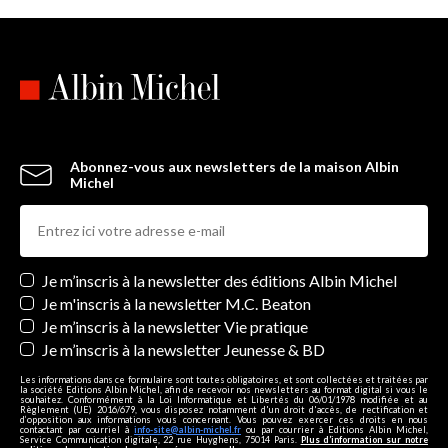
Abonnez-vous aux newsletters de la maison Albin
Michel
Newsletters
Je m’inscris à la newsletter des éditions Albin Michel
Je m'inscris à la newsletter M.C. Beaton
Je m’inscris à la newsletter Vie pratique
Je m’inscris à la newsletter Jeunesse & BD
Les informations dans ce formulaire sont toutes obligatoires, et sont collectées et traitées par
la société Editions Albin Michel, afin de recevoir nos newsletters au format digital si vous le
souhaitez. Conformément à la Loi Informatique et Libertés du 06/01/1978 modifiée et au
Règlement (UE) 2016/679, vous disposez notamment d'un droit d'accès, de rectification et
d’opposition aux informations vous concernant. Vous pouvez exercer ces droits en nous
contactant par courriel à
info-site@albin-michel.fr
ou par courrier à Editions Albin Michel,
Service Communication digitale, 22 rue Huyghens, 75014 Paris.
Plus d’information sur notre