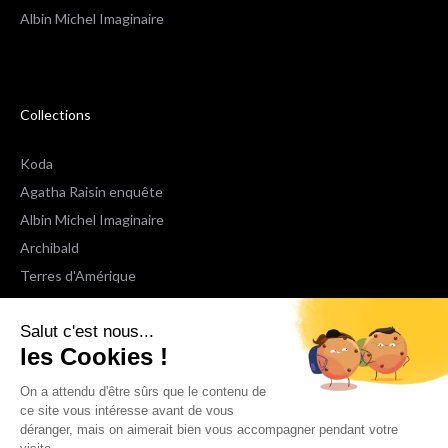
Albin Michel Imaginaire
Collections
Koda
Agatha Raisin enquête
Albin Michel Imaginaire
Archibald
Terres d'Amérique
Espaces Libres Poche
Salut c'est nous...
NOX
les Cookies !
Wiz
Voir toutes les collections
On a attendu d'être sûrs que le contenu de
ce site vous intéresse avant de vous
déranger, mais on aimerait bien vous accompagner pendant votre
Nous suivre