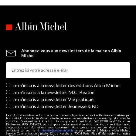
Abonnez-vous aux newsletters de la maison Albin
Michel
Newsletters
Je m’inscris à la newsletter des éditions Albin Michel
Je m'inscris à la newsletter M.C. Beaton
Je m’inscris à la newsletter Vie pratique
Je m’inscris à la newsletter Jeunesse & BD
Les informations dans ce formulaire sont toutes obligatoires, et sont collectées et traitées par
la société Editions Albin Michel, afin de recevoir nos newsletters au format digital si vous le
souhaitez. Conformément à la Loi Informatique et Libertés du 06/01/1978 modifiée et au
Règlement (UE) 2016/679, vous disposez notamment d'un droit d'accès, de rectification et
d’opposition aux informations vous concernant. Vous pouvez exercer ces droits en nous
contactant par courriel à
info-site@albin-michel.fr
ou par courrier à Editions Albin Michel,
Service Communication digitale, 22 rue Huyghens, 75014 Paris.
Plus d’information sur notre