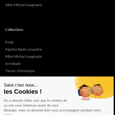
Albin Michel Imaginaire
Collections
Koda
Agatha Raisin enquête
Albin Michel Imaginaire
Archibald
Terres d'Amérique
Espaces Libres Poche
Salut c'est nous...
NOX
les Cookies !
Wiz
Voir toutes les collections
On a attendu d'être sûrs que le contenu de
ce site vous intéresse avant de vous
déranger, mais on aimerait bien vous accompagner pendant votre
Nous suivre