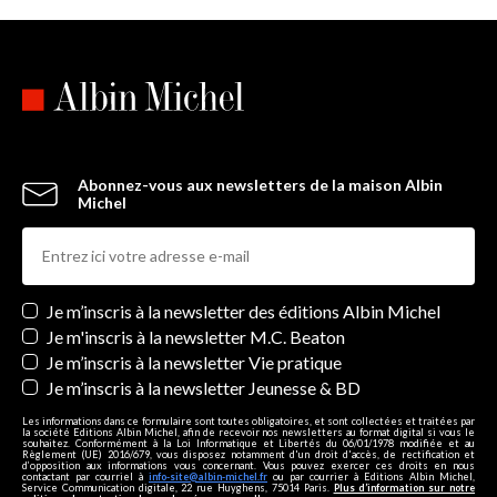
Abonnez-vous aux newsletters de la maison Albin
Michel
Newsletters
Je m’inscris à la newsletter des éditions Albin Michel
Je m'inscris à la newsletter M.C. Beaton
Je m’inscris à la newsletter Vie pratique
Je m’inscris à la newsletter Jeunesse & BD
Les informations dans ce formulaire sont toutes obligatoires, et sont collectées et traitées par
la société Editions Albin Michel, afin de recevoir nos newsletters au format digital si vous le
souhaitez. Conformément à la Loi Informatique et Libertés du 06/01/1978 modifiée et au
Règlement (UE) 2016/679, vous disposez notamment d'un droit d'accès, de rectification et
d’opposition aux informations vous concernant. Vous pouvez exercer ces droits en nous
contactant par courriel à
info-site@albin-michel.fr
ou par courrier à Editions Albin Michel,
Service Communication digitale, 22 rue Huyghens, 75014 Paris.
Plus d’information sur notre