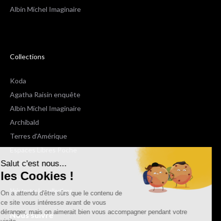
Albin Michel Imaginaire
Collections
Koda
Agatha Raisin enquête
Albin Michel Imaginaire
Archibald
Terres d'Amérique
Espaces Libres Poche
Salut c'est nous...
NOX
les Cookies !
Wiz
Voir toutes les collections
On a attendu d'être sûrs que le contenu de
ce site vous intéresse avant de vous
déranger, mais on aimerait bien vous accompagner pendant votre
Nous suivre