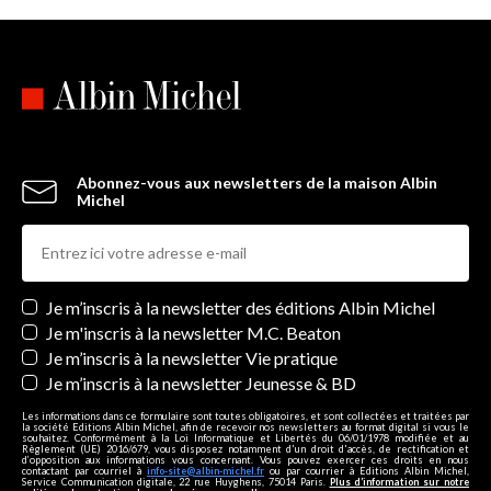
Abonnez-vous aux newsletters de la maison Albin
Michel
Newsletters
Je m’inscris à la newsletter des éditions Albin Michel
Je m'inscris à la newsletter M.C. Beaton
Je m’inscris à la newsletter Vie pratique
Je m’inscris à la newsletter Jeunesse & BD
Les informations dans ce formulaire sont toutes obligatoires, et sont collectées et traitées par
la société Editions Albin Michel, afin de recevoir nos newsletters au format digital si vous le
souhaitez. Conformément à la Loi Informatique et Libertés du 06/01/1978 modifiée et au
Règlement (UE) 2016/679, vous disposez notamment d'un droit d'accès, de rectification et
d’opposition aux informations vous concernant. Vous pouvez exercer ces droits en nous
contactant par courriel à
info-site@albin-michel.fr
ou par courrier à Editions Albin Michel,
Service Communication digitale, 22 rue Huyghens, 75014 Paris.
Plus d’information sur notre