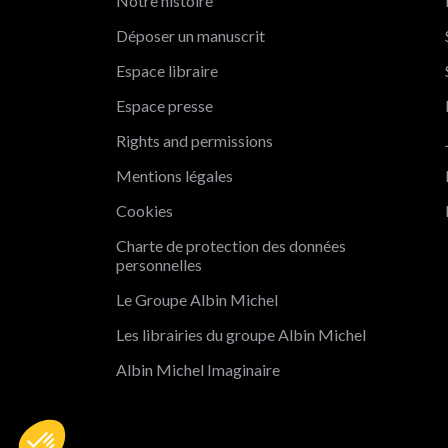
Notre histoire
Déposer un manuscrit
Espace libraire
Espace presse
Rights and permissions
Mentions légales
Cookies
Charte de protection des données
personnelles
Le Groupe Albin Michel
Les librairies du groupe Albin Michel
Albin Michel Imaginaire
Axeptio consent
Plateforme de Gestion du Consentement : Personnalisez vo
Notre plateforme vous permet d'adapter et de gérer vos param