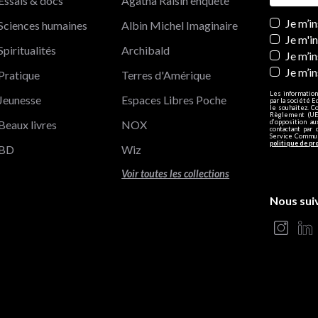
Essais & docs
Agatha Raisin enquête
Newslett
Je m’i
Sciences humaines
Albin Michel Imaginaire
Je m'i
Spiritualités
Archibald
Je m’in
Je m’i
Pratique
Terres d'Amérique
Les information
Jeunesse
Espaces Libres Poche
par la société E
le souhaitez. C
Règlement (UE)
Beaux livres
NOX
d’opposition a
contactant par 
Service Communi
politique de pr
BD
Wiz
Voir toutes les collections
Nous sui
s Options
ètres de confidentialité, en garantissant la conformité avec le