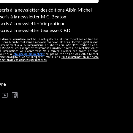
ers
nscris à la newsletter des éditions Albin Michel
nscris à la newsletter M.C. Beaton
scris à la newsletter Vie pratique
nscris à la newsletter Jeunesse & BD
s dans ce formulaire sont toutes obligatoires, et sont collectées et traitées
ditions Albin Michel, afin de recevoir nos newsletters au format digital si vous
onformément à la Loi Informatique et Libertés du 06/01/1978 modifiée et au
 2016/679, vous disposez notamment d'un droit d'accès, de rectification et
ux informations vous concernant. Vous pouvez exercer ces droits en nous
courriel à
info-site@albin-michel.fr
ou par courrier à Editions Albin Michel,
cation digitale, 22 rue Huyghens, 75014 Paris.
Plus d’information sur notre
otection de vos données personnelles
.
vre
s réglementations. Personnalisez vos préférences pour contrôler