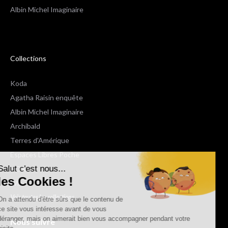
Albin Michel Imaginaire
Collections
Koda
Agatha Raisin enquête
Albin Michel Imaginaire
Archibald
Terres d'Amérique
Espaces Libres Poche
Salut c'est nous...
NOX
les Cookies !
Wiz
Voir toutes les collections
On a attendu d'être sûrs que le contenu de
ce site vous intéresse avant de vous
déranger, mais on aimerait bien vous accompagner pendant votre
Nous suivre