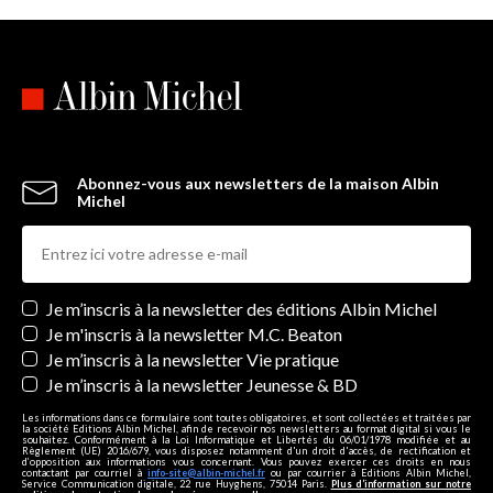
Abonnez-vous aux newsletters de la maison Albin
Michel
Newsletters
Je m’inscris à la newsletter des éditions Albin Michel
Je m'inscris à la newsletter M.C. Beaton
Je m’inscris à la newsletter Vie pratique
Je m’inscris à la newsletter Jeunesse & BD
Les informations dans ce formulaire sont toutes obligatoires, et sont collectées et traitées par
la société Editions Albin Michel, afin de recevoir nos newsletters au format digital si vous le
souhaitez. Conformément à la Loi Informatique et Libertés du 06/01/1978 modifiée et au
Règlement (UE) 2016/679, vous disposez notamment d'un droit d'accès, de rectification et
d’opposition aux informations vous concernant. Vous pouvez exercer ces droits en nous
contactant par courriel à
info-site@albin-michel.fr
ou par courrier à Editions Albin Michel,
Service Communication digitale, 22 rue Huyghens, 75014 Paris.
Plus d’information sur notre