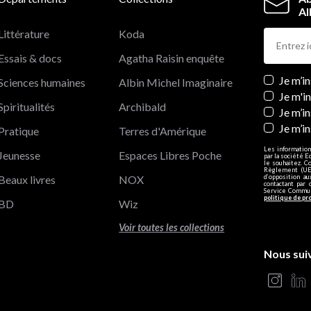
Al
Littérature
Koda
Essais & docs
Agatha Raisin enquête
Newslett
Je m’i
Sciences humaines
Albin Michel Imaginaire
Je m'i
Spiritualités
Archibald
Je m’in
Je m’i
Pratique
Terres d'Amérique
Les information
Jeunesse
Espaces Libres Poche
par la société E
le souhaitez. C
Règlement (UE)
Beaux livres
NOX
d’opposition a
contactant par 
Service Communi
politique de pr
BD
Wiz
Voir toutes les collections
Nous sui