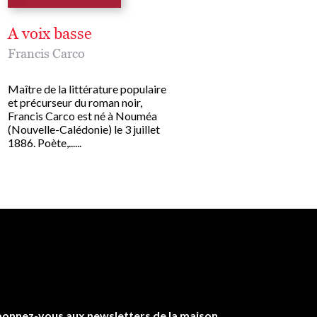
A voix basse
Mémoires d'une a
vie
Francis Carco
Francis Carco
Maître de la littérature populaire
et précurseur du roman noir,
Maître de la littérature p
Francis Carco est né à Nouméa
et précurseur du roman no
(Nouvelle-Calédonie) le 3 juillet
Francis Carco est né à 
1886. Poète,......
(Nouvelle-Calédonie) le 3 
1886. Poète,......
onnez-vous aux newsletters de la maison