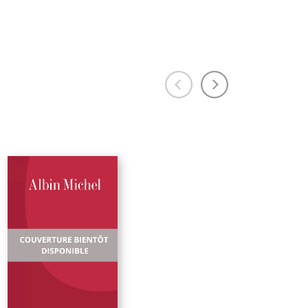
ia à
 à