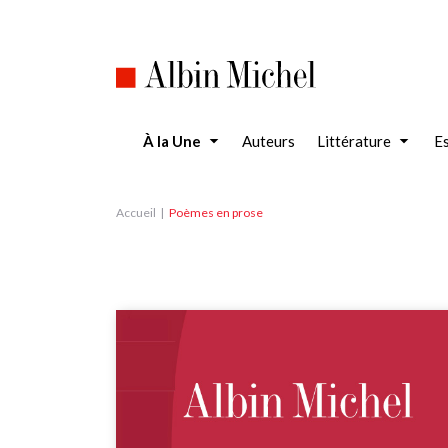
Aller
au
contenu
principal
À la Une
Auteurs
Littérature
Es
Accueil
Poèmes en prose