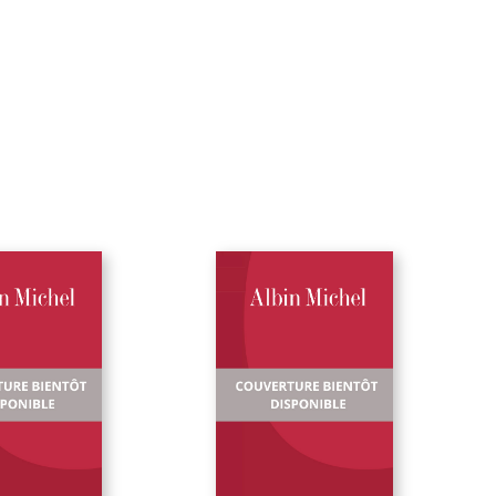
univers triste et las. Ce sont les amours de rues sans joie
comme dans les chansons des chanteuses réalistes, de Dam
Fréhel, mais Carco excelle à jouer des airs tristes et tendres,
composer même sur un air de java. »
Robert Sabatier