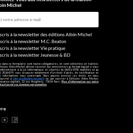
bin Michel
ers
nscris à la newsletter des éditions Albin Michel
nscris à la newsletter M.C. Beaton
scris à la newsletter Vie pratique
nscris à la newsletter Jeunesse & BD
s dans ce formulaire sont toutes obligatoires, et sont collectées et traitées
ditions Albin Michel, afin de recevoir nos newsletters au format digital si vous
onformément à la Loi Informatique et Libertés du 06/01/1978 modifiée et au
 2016/679, vous disposez notamment d'un droit d'accès, de rectification et
ux informations vous concernant. Vous pouvez exercer ces droits en nous
courriel à
info-site@albin-michel.fr
ou par courrier à Editions Albin Michel,
cation digitale, 22 rue Huyghens, 75014 Paris.
Plus d’information sur notre
otection de vos données personnelles
.
vre