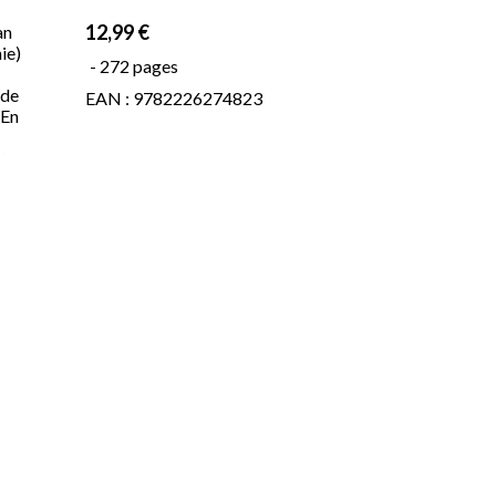
12,99 €
an
ie)
- 272 pages
 de
EAN : 9782226274823
 En
de
les
n
me
s,
 un