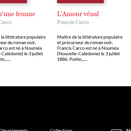
u'une femme
L'Amour vénal
Carco
Francis Carco
la littérature populaire
Maître de la littérature populaire
eur du roman noir,
et précurseur du roman noir,
arco est né à Nouméa
Francis Carco est né à Nouméa
Calédonie) le 3 juillet
(Nouvelle-Calédonie) le 3 juillet
,......
1886. Poète,......
Départements
Collections
Ab