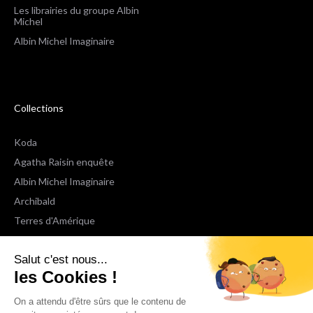
Les librairies du groupe Albin
Michel
Albin Michel Imaginaire
Collections
Koda
Agatha Raisin enquête
Albin Michel Imaginaire
Archibald
Terres d'Amérique
Espaces Libres Poche
Salut c'est nous...
NOX
les Cookies !
Wiz
Voir toutes les collections
On a attendu d'être sûrs que le contenu de