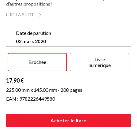
d’autres propositions !
Nous sommes à l’aube d’un bouleversement majeur. Nos
LIRE LA SUITE
sociétés se fondaient sur une relation charnelle entre deux
êtres sexuellement différents, un homme et une femme, elles
reposeront sur un désir individuel, un désir qui n’a pour limite
que celle du progrès technologique. Si ce monde ne vous
Date de parution
convient pas, il existe une alternative. En revanche, elle
02 mars 2020
implique une rupture radicale avec le libéralisme sexuel que
l’on nous vend depuis cinquante ans. Pour l’auteure, qui
promet un féminisme ancré dans l’écologie, le sens de la
Livre
sexualité n’est pas uniquement de faire des enfants, ni
Brochée
numérique
d’obtenir du plaisir, mais de créer du lien avec un autre que
soi, de se dire « je t’aime ».
17,90 €
Thérèse Hargot
, sexologue, essayiste, a publié
Une
jeunesse sexuellement modifiée (ou presque)
en 2016.
225.00 mm x
145.00 mm
- 208 pages
EAN : 9782226449580
Acheter le livre