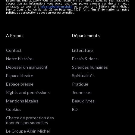
Règlement (UE) 2016/679, vous disposez notamment d'un droit d'accès, de rectification et
d’opposition aux informations vous concernant. Vous pouvez exercer ces droits en nous
contactant par courriel à
info-site@albin-michel.fr
ou par courrier à Editions Albin Michel,
Service Communication digitale, 22 rue Huyghens, 75014 Paris.
Plus d’information sur notre
politique de protection de vos données personnelles
.
A Propos
Départements
Contact
Littérature
Notre histoire
Essais & docs
Déposer un manuscrit
Sciences humaines
Espace libraire
Spiritualités
Espace presse
Pratique
Rights and permissions
Jeunesse
Mentions légales
Beaux livres
Cookies
BD
Charte de protection des
données personnelles
Le Groupe Albin Michel