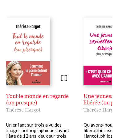
Tout le monde en regarde
Une jeunesse sexuell
(ou presque)
libérée (ou presque)
Thérèse Hargot
Thérèse Hargot
Un enfant sur trois a vu des
Qu'avons-nous fait de la
images pornographiques avant
libération sexuelle ? Thér
l’âge de 12 ans, deux sur trois
Hargot, philosophe et sex