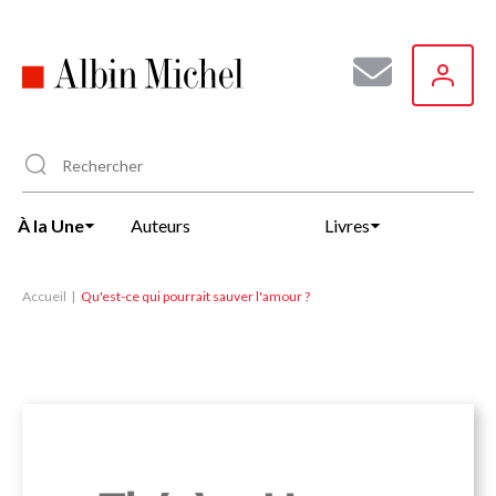
Aller
au
contenu
principal
À la Une
Auteurs
Livres
Accueil
Qu'est-ce qui pourrait sauver l'amour ?