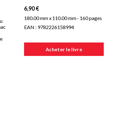
6,90 €
180.00 mm x
110.00 mm
- 160 pages
du
aac
EAN : 9782226158994
le
Acheter le livre
ue
 de
en
de