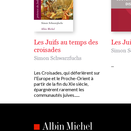
Les Juifs au temps des
Les Ju
croisades
Simon S
Simon Schwarzfuchs
...
Les Croisades, qui déferlèrent sur
l'Europe et le Proche-Orient à
partir de la fin du XIe siècle,
épargnèrent rarement les
communautés juives......