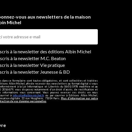
onnez-vous aux newsletters de la maison
bin Michel
ers
nscris à la newsletter des éditions Albin Michel
nscris à la newsletter M.C. Beaton
scris à la newsletter Vie pratique
nscris à la newsletter Jeunesse & BD
s dans ce formulaire sont toutes obligatoires, et sont collectées et traitées
ditions Albin Michel, afin de recevoir nos newsletters au format digital si vous
onformément à la Loi Informatique et Libertés du 06/01/1978 modifiée et au
 2016/679, vous disposez notamment d'un droit d'accès, de rectification et
ux informations vous concernant. Vous pouvez exercer ces droits en nous
courriel à
info-site@albin-michel.fr
ou par courrier à Editions Albin Michel,
cation digitale, 22 rue Huyghens, 75014 Paris.
Plus d’information sur notre
otection de vos données personnelles
.
vre