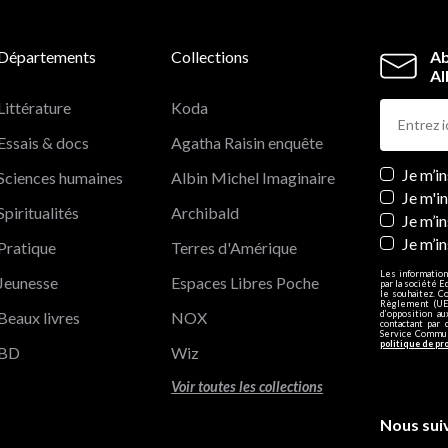
Départements
Collections
Ab
Al
Littérature
Koda
Essais & docs
Agatha Raisin enquête
Newslett
Je m’i
Sciences humaines
Albin Michel Imaginaire
Je m'i
Spiritualités
Archibald
Je m’in
Je m’i
Pratique
Terres d'Amérique
Les information
Jeunesse
Espaces Libres Poche
par la société E
le souhaitez. C
Règlement (UE)
Beaux livres
NOX
d’opposition a
contactant par 
Service Communi
politique de pr
BD
Wiz
Voir toutes les collections
Nous sui