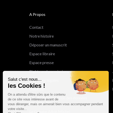
A Propos
Contact
Notre histoire
Déposer un manuscrit
Espace libraire
Espace presse
Rights and permissions
Salut c'est nous...
Mentions légales
les Cookies !
Cookies
On a attendu d'être sûrs que le contenu
Charte de protection des données
de ce site vous intéresse avant de
personnelles
vous déranger, mais on aimerait bien vous accompagner pendant
votre visite...
Le Groupe Albin Michel