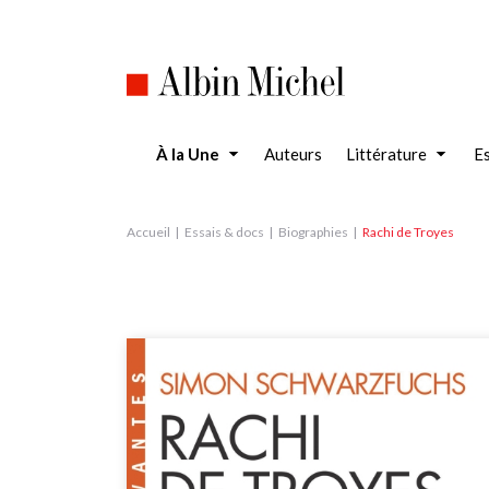
Aller
au
contenu
principal
À la Une
Auteurs
Littérature
Es
Accueil
Essais & docs
Biographies
Rachi de Troyes