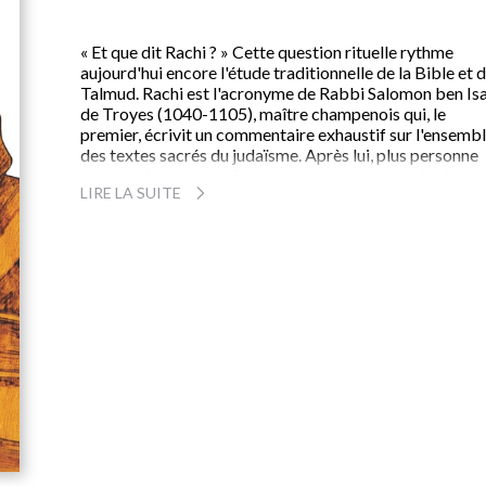
« Et que dit Rachi ? » Cette question rituelle rythme
aujourd'hui encore l'étude traditionnelle de la Bible et 
Talmud. Rachi est l'acronyme de Rabbi Salomon ben Is
de Troyes (1040-1105), maître champenois qui, le
premier, écrivit un commentaire exhaustif sur l'ensemb
des textes sacrés du judaïsme. Après lui, plus personne
n'entreprit une telle tâche, tant son oeuvre semblait
LIRE LA SUITE
parfaite. Il fut le professeur direct ou indirect de presq
tous les sages d'Europe du Nord et son génie fut même
reconnu dans le monde chrétien. à ce jour, des centaines
commentaires ont été écrits sur son oeuvre et les
linguistes trouvent chez lui un témoin précieux de l'anci
français. L'auteur nous expose ici la vie, l'oeuvre et
l'influence de Rachi tout en dressant un portrait vivant 
la vie juive dans la France du Moyen Âge.