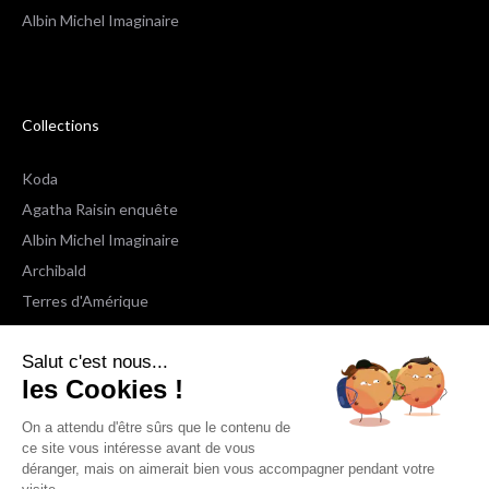
Albin Michel Imaginaire
Collections
Koda
Agatha Raisin enquête
Albin Michel Imaginaire
Archibald
Terres d'Amérique
Espaces Libres Poche
Salut c'est nous...
NOX
les Cookies !
Wiz
Voir toutes les collections
On a attendu d'être sûrs que le contenu de
ce site vous intéresse avant de vous
déranger, mais on aimerait bien vous accompagner pendant votre
Nous suivre