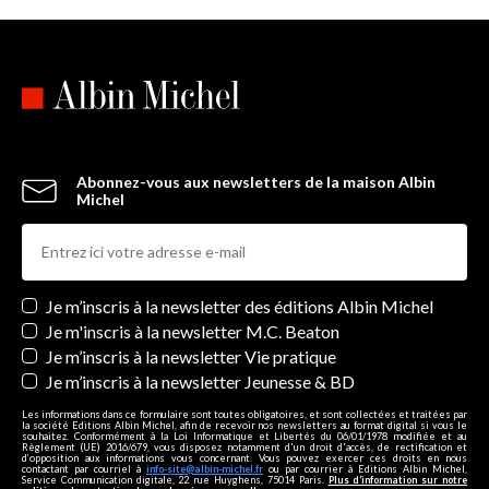
Abonnez-vous aux newsletters de la maison Albin
Michel
Newsletters
Je m’inscris à la newsletter des éditions Albin Michel
Je m'inscris à la newsletter M.C. Beaton
Je m’inscris à la newsletter Vie pratique
Je m’inscris à la newsletter Jeunesse & BD
Les informations dans ce formulaire sont toutes obligatoires, et sont collectées et traitées par
la société Editions Albin Michel, afin de recevoir nos newsletters au format digital si vous le
souhaitez. Conformément à la Loi Informatique et Libertés du 06/01/1978 modifiée et au
Règlement (UE) 2016/679, vous disposez notamment d'un droit d'accès, de rectification et
d’opposition aux informations vous concernant. Vous pouvez exercer ces droits en nous
contactant par courriel à
info-site@albin-michel.fr
ou par courrier à Editions Albin Michel,
Service Communication digitale, 22 rue Huyghens, 75014 Paris.
Plus d’information sur notre