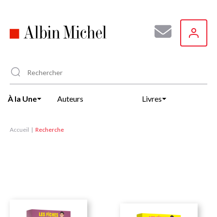
Aller
au
contenu
principal
À la Une
Auteurs
Livres
Accueil
Recherche