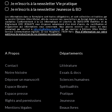
Je m’inscris à la newsletter Vie pratique
Je m’inscris à la newsletter Jeunesse & BD
Les informations dans ce formulaire sont toutes obligatoires, et sont collectées et traitées par
la société Editions Albin Michel, afin de recevoir nos newsletters au format digital si vous le
souhaitez. Conformément à la Loi Informatique et Libertés du 06/01/1978 modifiée et au
Règlement (UE) 2016/679, vous disposez notamment d'un droit d'accès, de rectification et
d’opposition aux informations vous concernant. Vous pouvez exercer ces droits en nous
contactant par courriel à
info-site@albin-michel.fr
ou par courrier à Editions Albin Michel,
Service Communication digitale, 22 rue Huyghens, 75014 Paris.
Plus d’information sur notre
politique de protection de vos données personnelles
.
A Propos
Départements
Contact
Littérature
Notre histoire
Essais & docs
Déposer un manuscrit
Sciences humaines
Espace libraire
Spiritualités
Espace presse
Pratique
Rights and permissions
Jeunesse
Mentions légales
Beaux livres