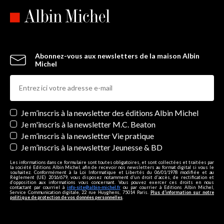
Abonnez-vous aux newsletters de la maison Albin
Michel
Newsletters
Je m’inscris à la newsletter des éditions Albin Michel
Je m'inscris à la newsletter M.C. Beaton
Je m’inscris à la newsletter Vie pratique
Je m’inscris à la newsletter Jeunesse & BD
Les informations dans ce formulaire sont toutes obligatoires, et sont collectées et traitées par
la société Editions Albin Michel, afin de recevoir nos newsletters au format digital si vous le
souhaitez. Conformément à la Loi Informatique et Libertés du 06/01/1978 modifiée et au
Règlement (UE) 2016/679, vous disposez notamment d'un droit d'accès, de rectification et
d’opposition aux informations vous concernant. Vous pouvez exercer ces droits en nous
contactant par courriel à
info-site@albin-michel.fr
ou par courrier à Editions Albin Michel,
Service Communication digitale, 22 rue Huyghens, 75014 Paris.
Plus d’information sur notre
politique de protection de vos données personnelles
.