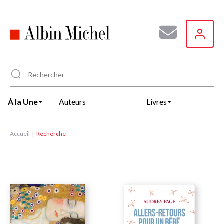
Aller
au
contenu
principal
À la Une
Auteurs
Livres
Accueil
Recherche