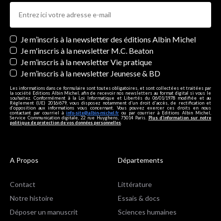
Newsletters
Je m’inscris à la newsletter des éditions Albin Michel
Je m'inscris à la newsletter M.C. Beaton
Je m’inscris à la newsletter Vie pratique
Je m’inscris à la newsletter Jeunesse & BD
Les informations dans ce formulaire sont toutes obligatoires, et sont collectées et traitées par
la société Editions Albin Michel, afin de recevoir nos newsletters au format digital si vous le
souhaitez. Conformément à la Loi Informatique et Libertés du 06/01/1978 modifiée et au
Règlement (UE) 2016/679, vous disposez notamment d'un droit d'accès, de rectification et
d’opposition aux informations vous concernant. Vous pouvez exercer ces droits en nous
contactant par courriel à
info-site@albin-michel.fr
ou par courrier à Editions Albin Michel,
Service Communication digitale, 22 rue Huyghens, 75014 Paris.
Plus d’information sur notre
politique de protection de vos données personnelles
.
A Propos
Départements
Contact
Littérature
Notre histoire
Essais & docs
Déposer un manuscrit
Sciences humaines