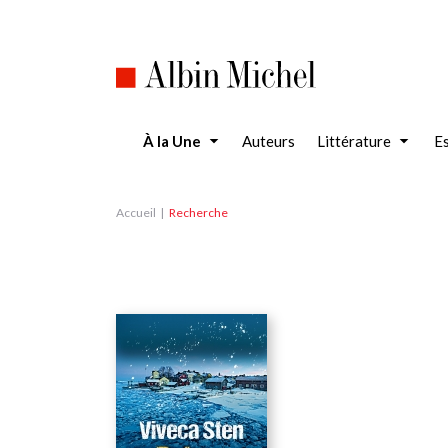
Aller
au
contenu
principal
À la Une
Auteurs
Littérature
Es
Accueil
Recherche