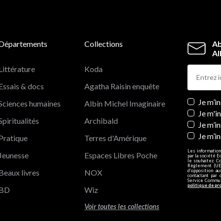
Départements
Collections
Ab
Al
Littérature
Koda
Essais & docs
Agatha Raisin enquête
Newslett
Je m’i
Sciences humaines
Albin Michel Imaginaire
Je m'i
Spiritualités
Archibald
Je m’in
Je m’i
Pratique
Terres d'Amérique
Les information
Jeunesse
Espaces Libres Poche
par la société E
le souhaitez. C
Règlement (UE)
Beaux livres
NOX
d’opposition a
contactant par 
Service Communi
politique de pr
BD
Wiz
Voir toutes les collections