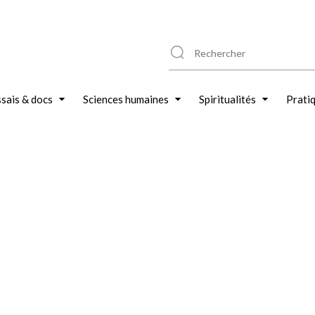
sais & docs
Sciences humaines
Spiritualités
Prati