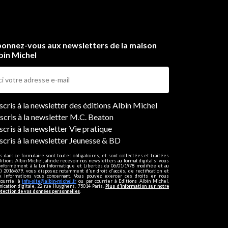
onnez-vous aux newsletters de la maison
bin Michel
ers
nscris à la newsletter des éditions Albin Michel
nscris à la newsletter M.C. Beaton
scris à la newsletter Vie pratique
nscris à la newsletter Jeunesse & BD
s dans ce formulaire sont toutes obligatoires, et sont collectées et traitées
ditions Albin Michel, afin de recevoir nos newsletters au format digital si vous
onformément à la Loi Informatique et Libertés du 06/01/1978 modifiée et au
 2016/679, vous disposez notamment d'un droit d'accès, de rectification et
ux informations vous concernant. Vous pouvez exercer ces droits en nous
courriel à
info-site@albin-michel.fr
ou par courrier à Editions Albin Michel,
cation digitale, 22 rue Huyghens, 75014 Paris.
Plus d’information sur notre
otection de vos données personnelles
.