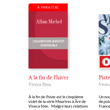
À PARAITRE
A la fin de l'hiver
Pist
Viveca Sten
Vivec
À la fin de l’hiver est le cinquième
Un nou
volet de la série Meurtres à Åre de
de pol
Viveca Sten. Malgré leurs relations
France