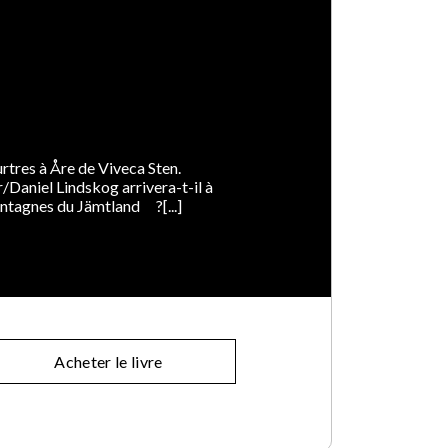
eurtres à Åre de Viveca Sten.
/Daniel Lindskog arrivera-t-il à
ntagnes du Jämtland ?[...]
Acheter le livre