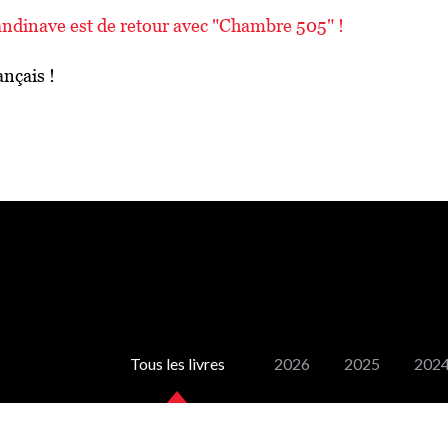
candinave est de retour avec "Chambre 505" !
ançais !
Tous les livres
2026
2025
202