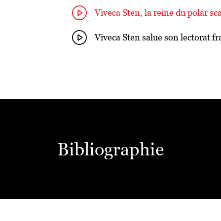
Viveca Sten, la reine du polar s
Viveca Sten salue son lectorat fr
Bibliographie