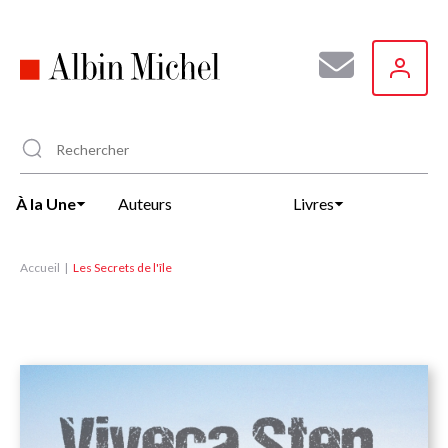
Aller
au
contenu
principal
À la Une
Auteurs
Livres
Accueil
Les Secrets de l'île