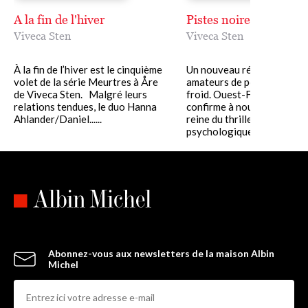
A la fin de l'hiver
Pistes noires
Viveca Sten
Viveca Sten
À la fin de l’hiver est le cinquième
Un nouveau régal pour les
volet de la série Meurtres à Åre
amateurs de polars venus 
de Viveca Sten. Malgré leurs
froid. Ouest-France Vivec
relations tendues, le duo Hanna
confirme à nouveau son tal
Ahlander/Daniel......
reine du thriller
psychologique......
Abonnez-vous aux newsletters de la maison Albin
Michel