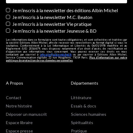
Newsletters
Je m’inscris à la newsletter des éditions Albin Michel
Je m'inscris à la newsletter M.C. Beaton
Je m’inscris à la newsletter Vie pratique
Je m’inscris à la newsletter Jeunesse & BD
Les informations dans ce formulaire sont toutes obligatoires, et sont collectées et traitées par
la société Editions Albin Michel, afin de recevoir nos newsletters au format digital si vous le
souhaitez. Conformément à la Loi Informatique et Libertés du 06/01/1978 modifiée et au
Règlement (UE) 2016/679, vous disposez notamment d'un droit d'accès, de rectification et
d’opposition aux informations vous concernant. Vous pouvez exercer ces droits en nous
contactant par courriel à
info-site@albin-michel.fr
ou par courrier à Editions Albin Michel,
Service Communication digitale, 22 rue Huyghens, 75014 Paris.
Plus d’information sur notre
politique de protection de vos données personnelles
.
A Propos
Départements
Contact
Littérature
Notre histoire
Essais & docs
Déposer un manuscrit
Sciences humaines
Espace libraire
Spiritualités
Espace presse
Pratique