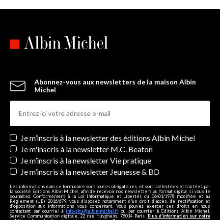
Abonnez-vous aux newsletters de la maison Albin
Michel
Newsletters
Je m’inscris à la newsletter des éditions Albin Michel
Je m'inscris à la newsletter M.C. Beaton
Je m’inscris à la newsletter Vie pratique
Je m’inscris à la newsletter Jeunesse & BD
Les informations dans ce formulaire sont toutes obligatoires, et sont collectées et traitées par
la société Editions Albin Michel, afin de recevoir nos newsletters au format digital si vous le
souhaitez. Conformément à la Loi Informatique et Libertés du 06/01/1978 modifiée et au
Règlement (UE) 2016/679, vous disposez notamment d'un droit d'accès, de rectification et
d’opposition aux informations vous concernant. Vous pouvez exercer ces droits en nous
contactant par courriel à
info-site@albin-michel.fr
ou par courrier à Editions Albin Michel,
Service Communication digitale, 22 rue Huyghens, 75014 Paris.
Plus d’information sur notre