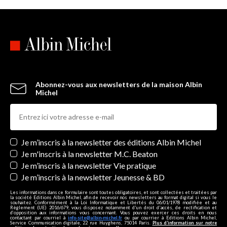
Abonnez-vous aux newsletters de la maison Albin
Michel
Newsletters
Je m’inscris à la newsletter des éditions Albin Michel
Je m'inscris à la newsletter M.C. Beaton
Je m’inscris à la newsletter Vie pratique
Je m’inscris à la newsletter Jeunesse & BD
Les informations dans ce formulaire sont toutes obligatoires, et sont collectées et traitées par
la société Editions Albin Michel, afin de recevoir nos newsletters au format digital si vous le
souhaitez. Conformément à la Loi Informatique et Libertés du 06/01/1978 modifiée et au
Règlement (UE) 2016/679, vous disposez notamment d'un droit d'accès, de rectification et
d’opposition aux informations vous concernant. Vous pouvez exercer ces droits en nous
contactant par courriel à
info-site@albin-michel.fr
ou par courrier à Editions Albin Michel,
Service Communication digitale, 22 rue Huyghens, 75014 Paris.
Plus d’information sur notre