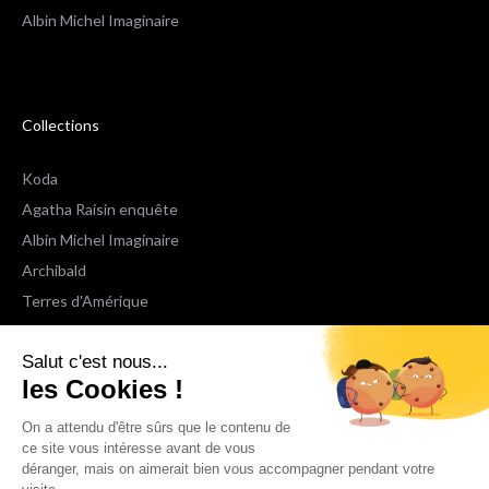
Albin Michel Imaginaire
Collections
Koda
Agatha Raisin enquête
Albin Michel Imaginaire
Archibald
Terres d'Amérique
Espaces Libres Poche
Salut c'est nous...
NOX
les Cookies !
Wiz
Voir toutes les collections
On a attendu d'être sûrs que le contenu de
ce site vous intéresse avant de vous
déranger, mais on aimerait bien vous accompagner pendant votre
Nous suivre