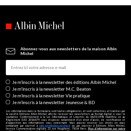
Abonnez-vous aux newsletters de la maison Albin
Michel
Newsletters
Je m’inscris à la newsletter des éditions Albin Michel
Je m'inscris à la newsletter M.C. Beaton
Je m’inscris à la newsletter Vie pratique
Je m’inscris à la newsletter Jeunesse & BD
Les informations dans ce formulaire sont toutes obligatoires, et sont collectées et traitées par
la société Editions Albin Michel, afin de recevoir nos newsletters au format digital si vous le
souhaitez. Conformément à la Loi Informatique et Libertés du 06/01/1978 modifiée et au
Règlement (UE) 2016/679, vous disposez notamment d'un droit d'accès, de rectification et
d’opposition aux informations vous concernant. Vous pouvez exercer ces droits en nous
contactant par courriel à
info-site@albin-michel.fr
ou par courrier à Editions Albin Michel,
Service Communication digitale, 22 rue Huyghens, 75014 Paris.
Plus d’information sur notre