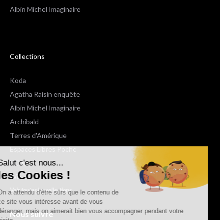
Albin Michel Imaginaire
Collections
Koda
Agatha Raisin enquête
Albin Michel Imaginaire
Archibald
Terres d'Amérique
Espaces Libres Poche
Salut c'est nous...
NOX
les Cookies !
Wiz
Voir toutes les collections
On a attendu d'être sûrs que le contenu de
ce site vous intéresse avant de vous
déranger, mais on aimerait bien vous accompagner pendant votre
Nous suivre