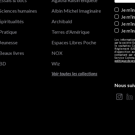
Essais & docs
Agatha Raisin enquête
Newslett
Je m’i
Sciences humaines
Albin Michel Imaginaire
Je m'i
Spiritualités
Archibald
Je m’in
Je m’i
Pratique
Terres d'Amérique
Les information
Jeunesse
Espaces Libres Poche
par la société E
le souhaitez. C
Règlement (UE)
Beaux livres
NOX
d’opposition a
contactant par 
Service Communi
politique de pr
BD
Wiz
Voir toutes les collections
Nous sui
s Options
ètres de confidentialité, en garantissant la conformité avec le