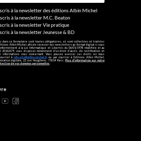
ers
nscris à la newsletter des éditions Albin Michel
nscris à la newsletter M.C. Beaton
scris à la newsletter Vie pratique
nscris à la newsletter Jeunesse & BD
s dans ce formulaire sont toutes obligatoires, et sont collectées et traitées
ditions Albin Michel, afin de recevoir nos newsletters au format digital si vous
onformément à la Loi Informatique et Libertés du 06/01/1978 modifiée et au
 2016/679, vous disposez notamment d'un droit d'accès, de rectification et
ux informations vous concernant. Vous pouvez exercer ces droits en nous
courriel à
info-site@albin-michel.fr
ou par courrier à Editions Albin Michel,
cation digitale, 22 rue Huyghens, 75014 Paris.
Plus d’information sur notre
otection de vos données personnelles
.
vre
s réglementations. Personnalisez vos préférences pour contrôler