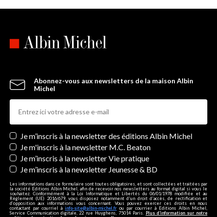
Abonnez-vous aux newsletters de la maison Albin
Michel
Newsletters
Je m’inscris à la newsletter des éditions Albin Michel
Je m'inscris à la newsletter M.C. Beaton
Je m’inscris à la newsletter Vie pratique
Je m’inscris à la newsletter Jeunesse & BD
Les informations dans ce formulaire sont toutes obligatoires, et sont collectées et traitées par
la société Editions Albin Michel, afin de recevoir nos newsletters au format digital si vous le
souhaitez. Conformément à la Loi Informatique et Libertés du 06/01/1978 modifiée et au
Règlement (UE) 2016/679, vous disposez notamment d'un droit d'accès, de rectification et
d’opposition aux informations vous concernant. Vous pouvez exercer ces droits en nous
contactant par courriel à
info-site@albin-michel.fr
ou par courrier à Editions Albin Michel,
Service Communication digitale, 22 rue Huyghens, 75014 Paris.
Plus d’information sur notre