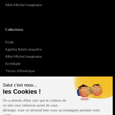
Albin Michel Imaginaire
Collections
Koda
Agatha Raisin enquête
Albin Michel Imaginaire
Archibald
Terres d'Amérique
Espaces Libres Poche
Salut c'est nous...
NOX
les Cookies !
Wiz
Voir toutes les collections
On a attendu d'être sûrs que le contenu de
ce site vous intéresse avant de vous
déranger, mais on aimerait bien vous accompagner pendant votre
Nous suivre