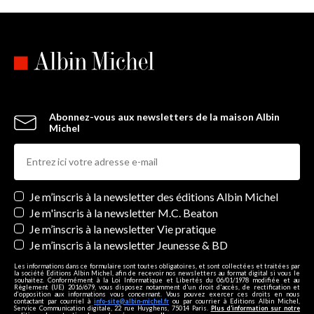
Abonnez-vous aux newsletters de la maison Albin
Michel
Newsletters
Je m’inscris à la newsletter des éditions Albin Michel
Je m'inscris à la newsletter M.C. Beaton
Je m’inscris à la newsletter Vie pratique
Je m’inscris à la newsletter Jeunesse & BD
Les informations dans ce formulaire sont toutes obligatoires, et sont collectées et traitées par
la société Editions Albin Michel, afin de recevoir nos newsletters au format digital si vous le
souhaitez. Conformément à la Loi Informatique et Libertés du 06/01/1978 modifiée et au
Règlement (UE) 2016/679, vous disposez notamment d'un droit d'accès, de rectification et
d’opposition aux informations vous concernant. Vous pouvez exercer ces droits en nous
contactant par courriel à
info-site@albin-michel.fr
ou par courrier à Editions Albin Michel,
Service Communication digitale, 22 rue Huyghens, 75014 Paris.
Plus d’information sur notre