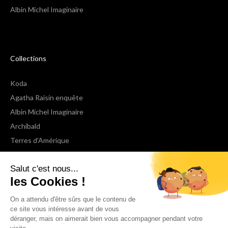
Albin Michel Imaginaire
Collections
Koda
Agatha Raisin enquête
Albin Michel Imaginaire
Archibald
Terres d'Amérique
Espaces Libres Poche
Salut c'est nous...
NOX
les Cookies !
Wiz
Voir toutes les collections
On a attendu d'être sûrs que le contenu de
ce site vous intéresse avant de vous
déranger, mais on aimerait bien vous accompagner pendant votre
Nous suivre