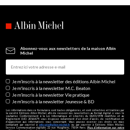
Abonnez-vous aux newsletters de la maison Albin
Michel
Newsletters
Je m’inscris à la newsletter des éditions Albin Michel
Je m'inscris à la newsletter M.C. Beaton
Je m’inscris à la newsletter Vie pratique
Je m’inscris à la newsletter Jeunesse & BD
Les informations dans ce formulaire sont toutes obligatoires, et sont collectées et traitées par
la société Editions Albin Michel, afin de recevoir nos newsletters au format digital si vous le
souhaitez. Conformément à la Loi Informatique et Libertés du 06/01/1978 modifiée et au
Règlement (UE) 2016/679, vous disposez notamment d'un droit d'accès, de rectification et
d’opposition aux informations vous concernant. Vous pouvez exercer ces droits en nous
contactant par courriel à
info-site@albin-michel.fr
ou par courrier à Editions Albin Michel,
Service Communication digitale, 22 rue Huyghens, 75014 Paris.
Plus d’information sur notre