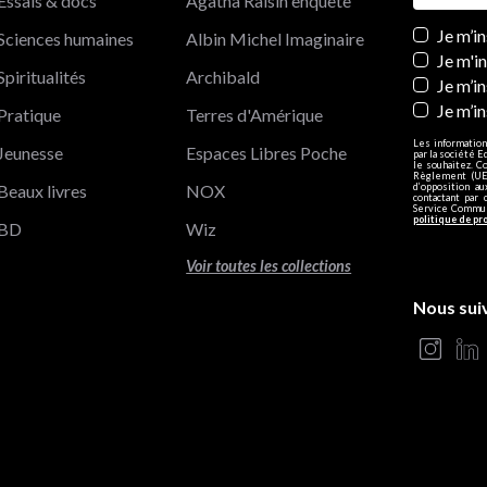
Essais & docs
Agatha Raisin enquête
Newslett
Je m’i
Sciences humaines
Albin Michel Imaginaire
Je m'i
Spiritualités
Archibald
Je m’in
Je m’i
Pratique
Terres d'Amérique
Les information
Jeunesse
Espaces Libres Poche
par la société E
le souhaitez. C
Règlement (UE)
Beaux livres
NOX
d’opposition a
contactant par 
Service Communi
politique de pr
BD
Wiz
Voir toutes les collections
Nous sui
s Options
ètres de confidentialité, en garantissant la conformité avec le