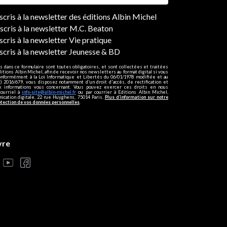
ers
nscris à la newsletter des éditions Albin Michel
nscris à la newsletter M.C. Beaton
scris à la newsletter Vie pratique
nscris à la newsletter Jeunesse & BD
s dans ce formulaire sont toutes obligatoires, et sont collectées et traitées
ditions Albin Michel, afin de recevoir nos newsletters au format digital si vous
onformément à la Loi Informatique et Libertés du 06/01/1978 modifiée et au
 2016/679, vous disposez notamment d'un droit d'accès, de rectification et
ux informations vous concernant. Vous pouvez exercer ces droits en nous
courriel à
info-site@albin-michel.fr
ou par courrier à Editions Albin Michel,
cation digitale, 22 rue Huyghens, 75014 Paris.
Plus d’information sur notre
otection de vos données personnelles
.
vre
s réglementations. Personnalisez vos préférences pour contrôler