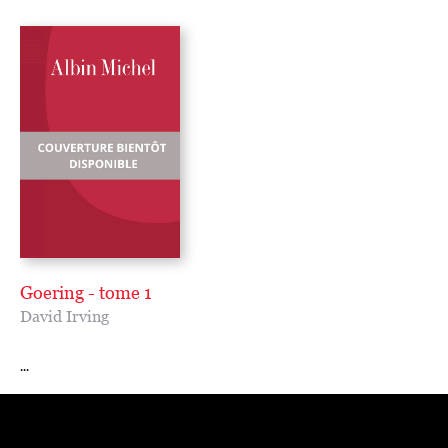
Goering - tome 1
David Irving
...