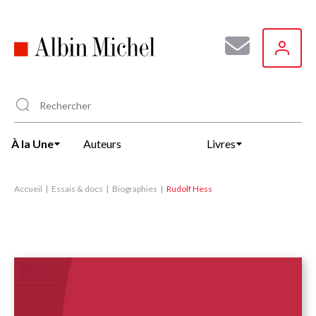
Aller
au
contenu
principal
À la Une
Auteurs
Livres
Accueil
Essais & docs
Biographies
Rudolf Hess