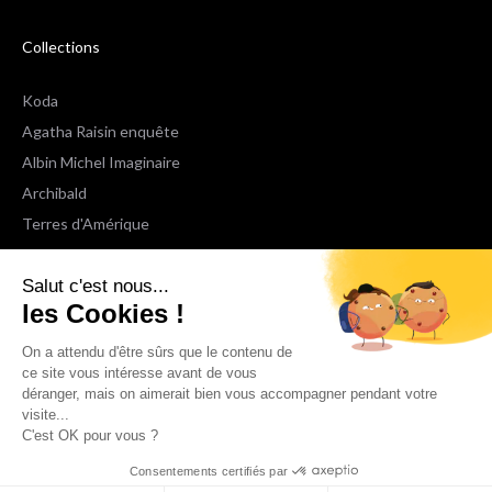
Collections
Koda
Agatha Raisin enquête
Albin Michel Imaginaire
Archibald
Terres d'Amérique
Espaces Libres Poche
Salut c'est nous...
NOX
les Cookies !
Wiz
Voir toutes les collections
On a attendu d'être sûrs que le contenu de
ce site vous intéresse avant de vous
déranger, mais on aimerait bien vous accompagner pendant votre
Nous suivre
visite...
C'est OK pour vous ?
Consentements certifiés par