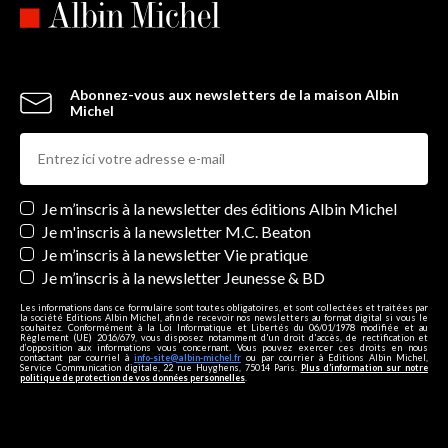
Abonnez-vous aux newsletters de la maison Albin
Michel
Newsletters
Je m’inscris à la newsletter des éditions Albin Michel
Je m'inscris à la newsletter M.C. Beaton
Je m’inscris à la newsletter Vie pratique
Je m’inscris à la newsletter Jeunesse & BD
Les informations dans ce formulaire sont toutes obligatoires, et sont collectées et traitées par
la société Editions Albin Michel, afin de recevoir nos newsletters au format digital si vous le
souhaitez. Conformément à la Loi Informatique et Libertés du 06/01/1978 modifiée et au
Règlement (UE) 2016/679, vous disposez notamment d'un droit d'accès, de rectification et
d’opposition aux informations vous concernant. Vous pouvez exercer ces droits en nous
contactant par courriel à
info-site@albin-michel.fr
ou par courrier à Editions Albin Michel,
Service Communication digitale, 22 rue Huyghens, 75014 Paris.
Plus d’information sur notre
politique de protection de vos données personnelles
.