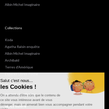
Albin Michel Imaginaire
Collections
Koda
Agatha Raisin enquête
Albin Michel Imaginaire
Archibald
Terres d'Amérique
Espaces Libres Poche
Salut c'est nous...
NOX
les Cookies !
Wiz
Voir toutes les collections
On a attendu d'être sûrs que le contenu de
ce site vous intéresse avant de vous
déranger, mais on aimerait bien vous accompagner pendant votre
Nous suivre