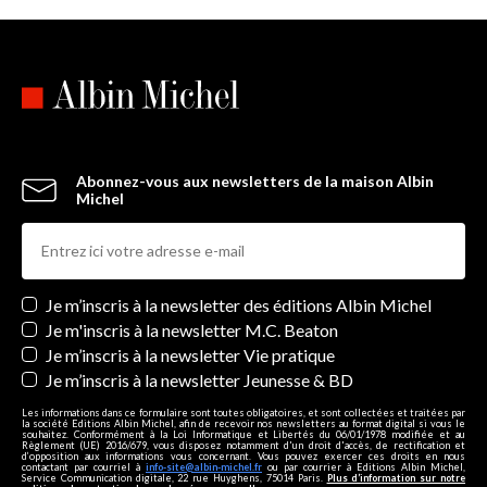
Abonnez-vous aux newsletters de la maison Albin
Michel
Newsletters
Je m’inscris à la newsletter des éditions Albin Michel
Je m'inscris à la newsletter M.C. Beaton
Je m’inscris à la newsletter Vie pratique
Je m’inscris à la newsletter Jeunesse & BD
Les informations dans ce formulaire sont toutes obligatoires, et sont collectées et traitées par
la société Editions Albin Michel, afin de recevoir nos newsletters au format digital si vous le
souhaitez. Conformément à la Loi Informatique et Libertés du 06/01/1978 modifiée et au
Règlement (UE) 2016/679, vous disposez notamment d'un droit d'accès, de rectification et
d’opposition aux informations vous concernant. Vous pouvez exercer ces droits en nous
contactant par courriel à
info-site@albin-michel.fr
ou par courrier à Editions Albin Michel,
Service Communication digitale, 22 rue Huyghens, 75014 Paris.
Plus d’information sur notre