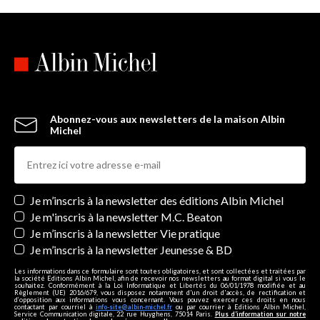
Abonnez-vous aux newsletters de la maison Albin
Michel
Newsletters
Je m’inscris à la newsletter des éditions Albin Michel
Je m'inscris à la newsletter M.C. Beaton
Je m’inscris à la newsletter Vie pratique
Je m’inscris à la newsletter Jeunesse & BD
Les informations dans ce formulaire sont toutes obligatoires, et sont collectées et traitées par
la société Editions Albin Michel, afin de recevoir nos newsletters au format digital si vous le
souhaitez. Conformément à la Loi Informatique et Libertés du 06/01/1978 modifiée et au
Règlement (UE) 2016/679, vous disposez notamment d'un droit d'accès, de rectification et
d’opposition aux informations vous concernant. Vous pouvez exercer ces droits en nous
contactant par courriel à
info-site@albin-michel.fr
ou par courrier à Editions Albin Michel,
Service Communication digitale, 22 rue Huyghens, 75014 Paris.
Plus d’information sur notre