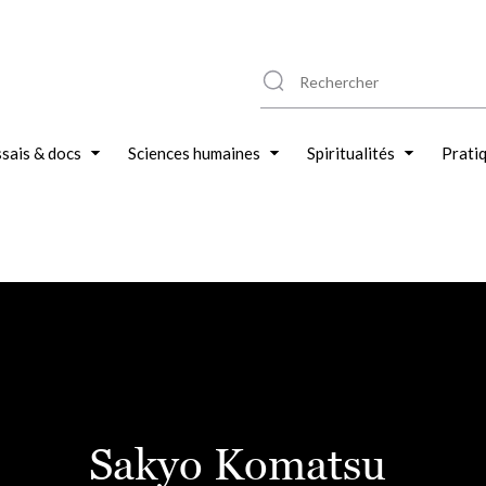
sais & docs
Sciences humaines
Spiritualités
Prati
Sakyo Komatsu