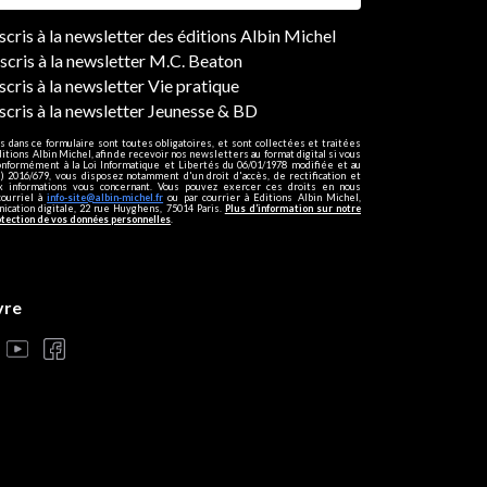
ers
nscris à la newsletter des éditions Albin Michel
nscris à la newsletter M.C. Beaton
scris à la newsletter Vie pratique
nscris à la newsletter Jeunesse & BD
s dans ce formulaire sont toutes obligatoires, et sont collectées et traitées
ditions Albin Michel, afin de recevoir nos newsletters au format digital si vous
onformément à la Loi Informatique et Libertés du 06/01/1978 modifiée et au
 2016/679, vous disposez notamment d'un droit d'accès, de rectification et
ux informations vous concernant. Vous pouvez exercer ces droits en nous
courriel à
info-site@albin-michel.fr
ou par courrier à Editions Albin Michel,
cation digitale, 22 rue Huyghens, 75014 Paris.
Plus d’information sur notre
otection de vos données personnelles
.
vre
s réglementations. Personnalisez vos préférences pour contrôler