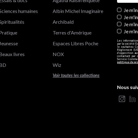
Essais & docs
Agatha Raisin enquête
Newslett
Je m’i
Sciences humaines
Albin Michel Imaginaire
Je m'i
Spiritualités
Archibald
Je m’in
Je m’i
Pratique
Terres d'Amérique
Les information
Jeunesse
Espaces Libres Poche
par la société E
le souhaitez. C
Règlement (UE)
Beaux livres
NOX
d’opposition a
contactant par 
Service Communi
politique de pr
BD
Wiz
Voir toutes les collections
Nous sui
s Options
ètres de confidentialité, en garantissant la conformité avec le