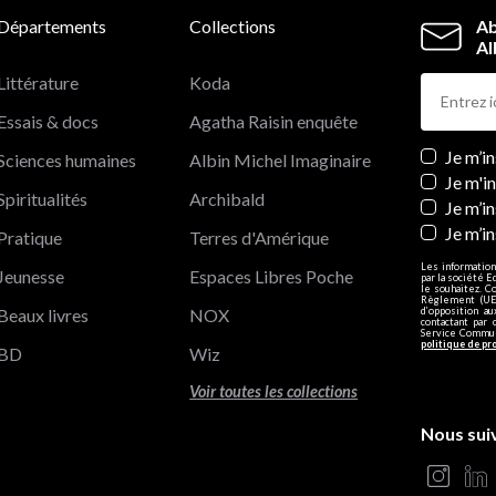
Départements
Collections
Ab
Al
Littérature
Koda
Essais & docs
Agatha Raisin enquête
Newslett
Je m’i
Sciences humaines
Albin Michel Imaginaire
Je m'i
Spiritualités
Archibald
Je m’in
Je m’i
Pratique
Terres d'Amérique
Les information
Jeunesse
Espaces Libres Poche
par la société E
le souhaitez. C
Règlement (UE)
Beaux livres
NOX
d’opposition a
contactant par 
Service Communi
politique de pr
BD
Wiz
Voir toutes les collections
Nous sui