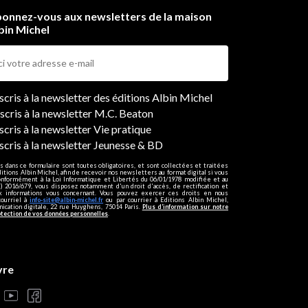
onnez-vous aux newsletters de la maison
bin Michel
ers
nscris à la newsletter des éditions Albin Michel
nscris à la newsletter M.C. Beaton
scris à la newsletter Vie pratique
nscris à la newsletter Jeunesse & BD
s dans ce formulaire sont toutes obligatoires, et sont collectées et traitées
ditions Albin Michel, afin de recevoir nos newsletters au format digital si vous
onformément à la Loi Informatique et Libertés du 06/01/1978 modifiée et au
 2016/679, vous disposez notamment d'un droit d'accès, de rectification et
ux informations vous concernant. Vous pouvez exercer ces droits en nous
courriel à
info-site@albin-michel.fr
ou par courrier à Editions Albin Michel,
cation digitale, 22 rue Huyghens, 75014 Paris.
Plus d’information sur notre
otection de vos données personnelles
.
vre