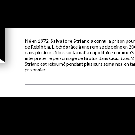
Né en 1972,
Salvatore Striano
a connu la prison pour
de Rebibbia. Libéré grâce à une remise de peine en 200
dans plusieurs films sur la mafia napolitaine comme
G
interpréter le personnage de Brutus dans
César Doit M
Striano est retourné pendant plusieurs semaines, en tant 
prisonnier.