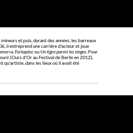
 mineurs et puis, durant des années, les barreaux
6, il entreprend une carrière d'acteur et joue
omorra
,
Fortapàsc
ou
Un tigre parmi les singes
. Pour
ourir
(Ours d'Or au Festival de Berlin en 2012),
qu'artiste, dans les lieux où il avait été