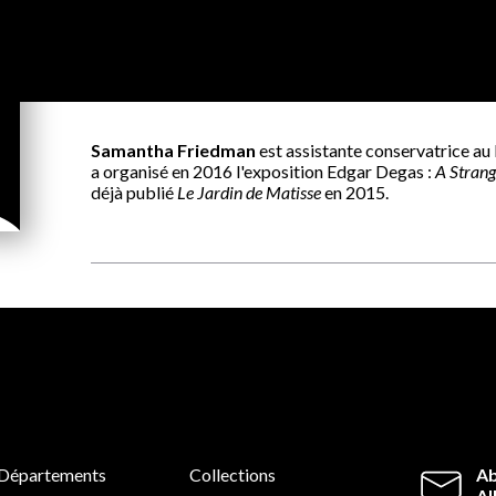
Samantha Friedman
est assistante conservatrice 
a organisé en 2016 l'exposition Edgar Degas :
A Stran
déjà publié
Le Jardin de Matisse
en 2015.
Départements
Collections
Ab
Al