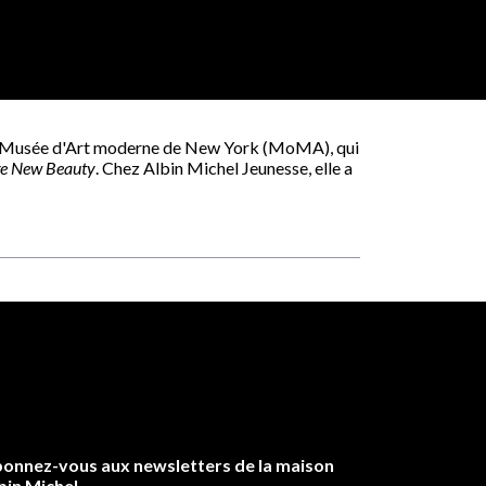
au Musée d'Art moderne de New York (MoMA), qui
ge New Beauty
. Chez Albin Michel Jeunesse, elle a
onnez-vous aux newsletters de la maison
bin Michel