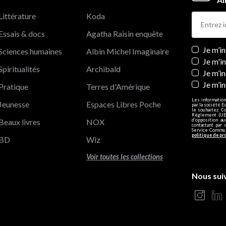
Littérature
Koda
Essais & docs
Agatha Raisin enquête
Newslett
Je m’i
Sciences humaines
Albin Michel Imaginaire
Je m'i
Spiritualités
Archibald
Je m’in
Je m’i
Pratique
Terres d'Amérique
Les information
Jeunesse
Espaces Libres Poche
par la société E
le souhaitez. C
Règlement (UE)
Beaux livres
NOX
d’opposition a
contactant par 
Service Communi
politique de pr
BD
Wiz
Voir toutes les collections
Nous sui