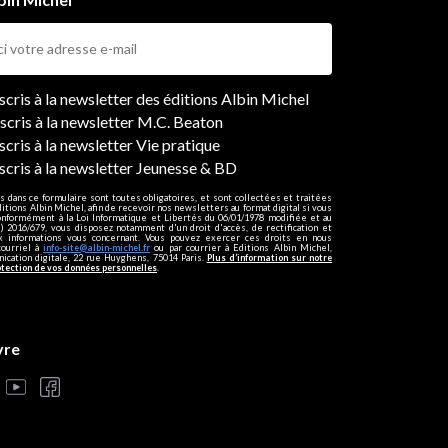
ers
nscris à la newsletter des éditions Albin Michel
nscris à la newsletter M.C. Beaton
scris à la newsletter Vie pratique
nscris à la newsletter Jeunesse & BD
s dans ce formulaire sont toutes obligatoires, et sont collectées et traitées
ditions Albin Michel, afin de recevoir nos newsletters au format digital si vous
onformément à la Loi Informatique et Libertés du 06/01/1978 modifiée et au
 2016/679, vous disposez notamment d'un droit d'accès, de rectification et
ux informations vous concernant. Vous pouvez exercer ces droits en nous
courriel à
info-site@albin-michel.fr
ou par courrier à Editions Albin Michel,
cation digitale, 22 rue Huyghens, 75014 Paris.
Plus d’information sur notre
otection de vos données personnelles
.
vre