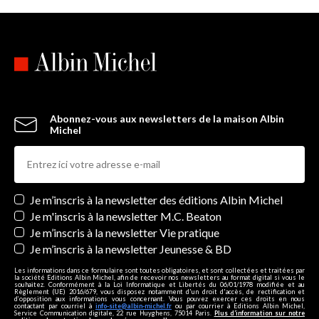
Abonnez-vous aux newsletters de la maison Albin
Michel
Newsletters
Je m’inscris à la newsletter des éditions Albin Michel
Je m'inscris à la newsletter M.C. Beaton
Je m’inscris à la newsletter Vie pratique
Je m’inscris à la newsletter Jeunesse & BD
Les informations dans ce formulaire sont toutes obligatoires, et sont collectées et traitées par
la société Editions Albin Michel, afin de recevoir nos newsletters au format digital si vous le
souhaitez. Conformément à la Loi Informatique et Libertés du 06/01/1978 modifiée et au
Règlement (UE) 2016/679, vous disposez notamment d'un droit d'accès, de rectification et
d’opposition aux informations vous concernant. Vous pouvez exercer ces droits en nous
contactant par courriel à
info-site@albin-michel.fr
ou par courrier à Editions Albin Michel,
Service Communication digitale, 22 rue Huyghens, 75014 Paris.
Plus d’information sur notre