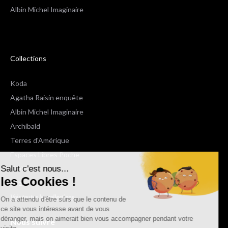
Albin Michel Imaginaire
Collections
Koda
Agatha Raisin enquête
Albin Michel Imaginaire
Archibald
Terres d'Amérique
Espaces Libres Poche
Salut c'est nous...
NOX
les Cookies !
Wiz
Voir toutes les collections
On a attendu d'être sûrs que le contenu de
ce site vous intéresse avant de vous
déranger, mais on aimerait bien vous accompagner pendant votre
Nous suivre