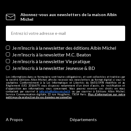
Abonnez-vous aux newsletters de la maison Albin
Michel
Newsletters
Je m’inscris à la newsletter des éditions Albin Michel
Je m'inscris à la newsletter M.C. Beaton
Je m’inscris à la newsletter Vie pratique
Je m’inscris à la newsletter Jeunesse & BD
Les informations dans ce formulaire sont toutes obligatoires, et sont collectées et traitées par
la société Editions Albin Michel, afin de recevoir nos newsletters au format digital si vous le
souhaitez. Conformément à la Loi Informatique et Libertés du 06/01/1978 modifiée et au
Règlement (UE) 2016/679, vous disposez notamment d'un droit d'accès, de rectification et
d’opposition aux informations vous concernant. Vous pouvez exercer ces droits en nous
contactant par courriel à
info-site@albin-michel.fr
ou par courrier à Editions Albin Michel,
Service Communication digitale, 22 rue Huyghens, 75014 Paris.
Plus d’information sur notre
politique de protection de vos données personnelles
.
A Propos
Départements