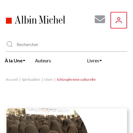
Aller
au
contenu
principal
À la Une
Auteurs
Livres
Accueil
Spiritualités
Islam
Schizophrénie culturelle