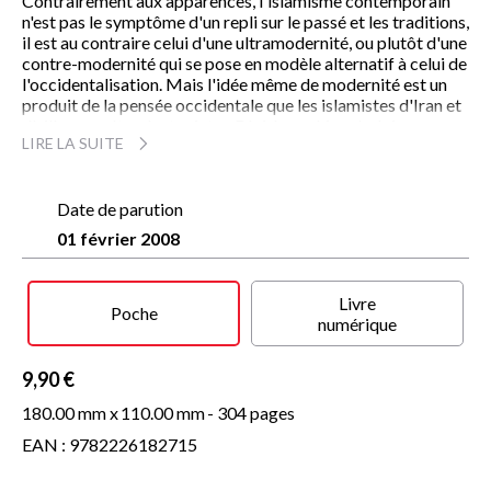
Contrairement aux apparences, l'islamisme contemporain
n'est pas le symptôme d'un repli sur le passé et les traditions,
il est au contraire celui d'une ultramodernité, ou plutôt d'une
contre-modernité qui se pose en modèle alternatif à celui de
l'occidentalisation. Mais l'idée même de modernité est un
produit de la pensée occidentale que les islamistes d'Iran et
d'ailleurs prétendent rejeter. D'où la « schizophrénie
LIRE LA SUITE
culturelle » de ces cultures à la fois opposées à l'Occident et
fascinées par lui. Ce paradoxe, qui est particulièrement
marqué au sein des élites intellectuelles, est analysé de
l'intérieur, dans cette étude classique précédemment parue
Date de parution
sous le titre
Le Regard mutilé
(Albin Michel, 1989). Daryush
01 février 2008
Shayegan, ancien professeur d'études indiennes et de
philosophie comparée à l'université de Téhéran ainsi que
directeur du Centre iranien pour l'étude des civilisations, est
Livre
une des grandes figures de cette intelligentsia iranienne qui
Poche
numérique
milite pour la nécessaire démocratisation de l'Iran. Il nous
livre ici les clés des mutations rapides de l'Orient, et en
particulier de l'Iran islamique.
9,90 €
180.00 mm x
110.00 mm
- 304 pages
EAN : 9782226182715