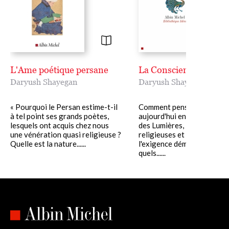
L'Ame poétique persane
La Conscience métiss
Daryush Shayegan
Daryush Shayegan
« Pourquoi le Persan estime-t-il
Comment penser le monde
à tel point ses grands poètes,
aujourd'hui entre le ration
lesquels ont acquis chez nous
des Lumières, les tradition
une vénération quasi religieuse ?
religieuses et prophétique
Quelle est la nature......
l'exigence démocratique ;
quels......