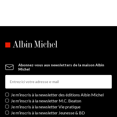
auteur de
Winnicott ou le choix de la solitude
«
Dans cette fascinante méditation sur la condition humaine,
Mark Epstein propose une lecture psychanalytique de la vie du
Bouddha qui éclaire les joies et peines qui font partie de notre
vie
. » Stephen Batchelor, auteur de
Confession of a Buddhist
Atheist
Abonnez-vous aux newsletters de la maison Albin
Michel
Newsletters
Je m’inscris à la newsletter des éditions Albin Michel
Je m'inscris à la newsletter M.C. Beaton
Je m’inscris à la newsletter Vie pratique
Je m’inscris à la newsletter Jeunesse & BD