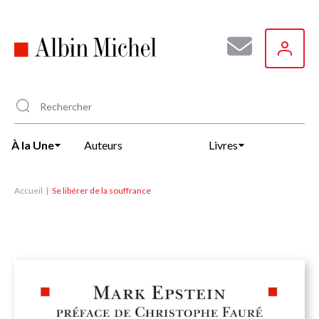
Aller
au
contenu
principal
À la Une
Auteurs
Livres
Accueil
Se libérer de la souffrance