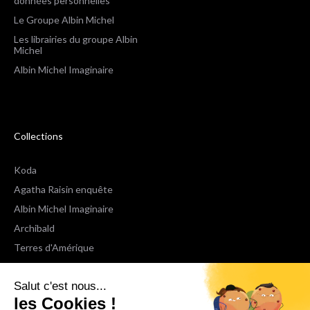
données personnelles
Le Groupe Albin Michel
Les librairies du groupe Albin
Michel
Albin Michel Imaginaire
Collections
Koda
Agatha Raisin enquête
Albin Michel Imaginaire
Archibald
Terres d'Amérique
Espaces Libres Poche
Salut c'est nous...
NOX
les Cookies !
Wiz