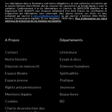
Les informations dans ce formulaire sont toutes obligatoires, et sont collectées et traitées par
la société Editions Albin Michel, afin de recevoir nos newsletters au format digital si vous le
souhaitez. Conformément à la Loi Informatique et Libertés du 06/01/1978 modifiée et au
Règlement (UE) 2016/679, vous disposez notamment d'un droit d'accès, de rectification et
d’opposition aux informations vous concernant. Vous pouvez exercer ces droits en nous
contactant par courriel à
info-site@albin-michel.fr
ou par courrier à Editions Albin Michel,
Service Communication digitale, 22 rue Huyghens, 75014 Paris.
Plus d’information sur notre
politique de protection de vos données personnelles
.
A Propos
Départements
Contact
Littérature
Notre histoire
Essais & docs
Déposer un manuscrit
Sciences humaines
Espace libraire
Spiritualités
Espace presse
Pratique
Rights and permissions
Jeunesse
Mentions légales
Beaux livres
Cookies
BD
Charte de protection des