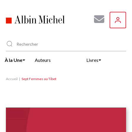
Aller
au
contenu
principal
À la Une
Auteurs
Livres
Accueil
Sept Femmes au Tibet