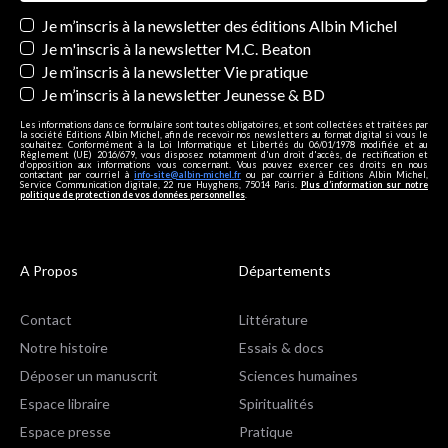
Newsletters
Je m’inscris à la newsletter des éditions Albin Michel
Je m'inscris à la newsletter M.C. Beaton
Je m’inscris à la newsletter Vie pratique
Je m’inscris à la newsletter Jeunesse & BD
Les informations dans ce formulaire sont toutes obligatoires, et sont collectées et traitées par
la société Editions Albin Michel, afin de recevoir nos newsletters au format digital si vous le
souhaitez. Conformément à la Loi Informatique et Libertés du 06/01/1978 modifiée et au
Règlement (UE) 2016/679, vous disposez notamment d'un droit d'accès, de rectification et
d’opposition aux informations vous concernant. Vous pouvez exercer ces droits en nous
contactant par courriel à
info-site@albin-michel.fr
ou par courrier à Editions Albin Michel,
Service Communication digitale, 22 rue Huyghens, 75014 Paris.
Plus d’information sur notre
politique de protection de vos données personnelles
.
A Propos
Départements
Contact
Littérature
Notre histoire
Essais & docs
Déposer un manuscrit
Sciences humaines
Espace libraire
Spiritualités
Espace presse
Pratique