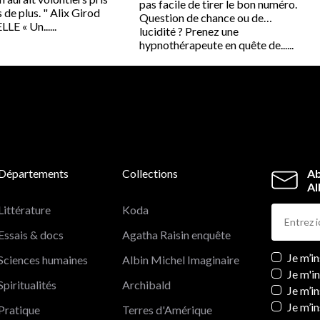
pas facile de tirer le bon numéro.
de plus. " Alix Girod
Question de chance ou de…
LLE « Un......
lucidité ? Prenez une
hypnothérapeute en quête de......
Départements
Collections
Ab
Al
Littérature
Koda
Essais & docs
Agatha Raisin enquête
Newslett
Je m’i
Sciences humaines
Albin Michel Imaginaire
Je m'i
Spiritualités
Archibald
Je m’in
Je m’i
Pratique
Terres d'Amérique