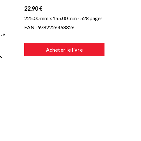
22,90 €
225.00 mm x
155.00 mm
- 528 pages
EAN : 9782226468826
n
.
»
Acheter le livre
s
e
es
s