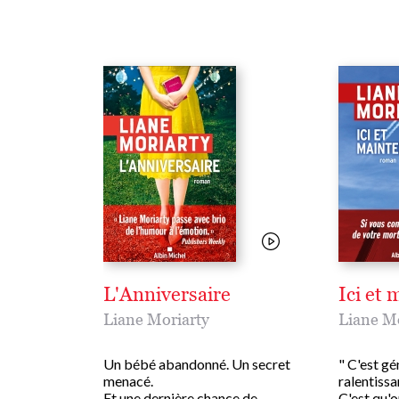
L'Anniversaire
Ici et
Liane Moriarty
Liane Mo
Un bébé abandonné. Un secret
" C'est gén
menacé.
ralentissa
Et une dernière chance de
C'est qu'o