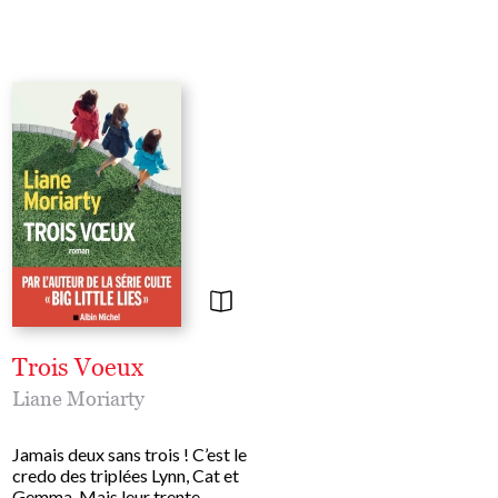
Trois Voeux
Neuf parfaits étr
Liane Moriarty
Liane Moriarty
Jamais deux sans trois ! C’est le
Neuf citadins stressés, pr
credo des triplées Lynn, Cat et
pour un break dans une s
Gemma. Mais leur trente-
station thermale. Le Tran