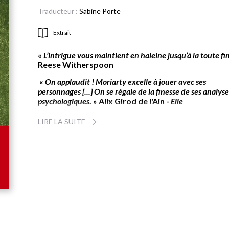
Traducteur :
Sabine Porte
Extrait
«
L’intrigue vous maintient en haleine jusqu’à la toute fi
Reese Witherspoon
«
On applaudit ! Moriarty excelle à jouer avec ses
personnages [...] On se régale de la finesse de ses analyse
psychologiques
.
» Alix Girod de l'Ain -
Elle
Imaginez un terrain de tennis.
D’un côté,
un couple
LIRE LA SUITE
modèle,
heureux en mariage depuis cinquante ans.
De
l’autre, leurs quatre enfants,
soit la panoplie du
bonheur.
L’enjeu de la partie ?
Le grain de sable qui a enrayé un
mécanique jusqu’alors parfaitement huilée, dévoilant d
failles et des rivalités insoupçonnables, transformant le
membres d’une famille idéale en de redoutables
adversaires.
Que le meilleur gagne !