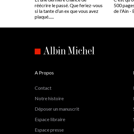
réécrire le passé. Que feriez-vous
500 pages 
si la tante d’un ex que vous avez
de l'Ain - E
plaqué......
A Propos
Contact
Notre histoire
Déposer un manuscrit
Espace libraire
Espace presse