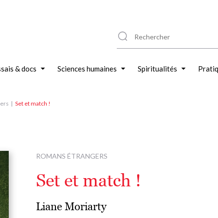
sais & docs
Sciences humaines
Spiritualités
Prati
ers
Set et match !
ROMANS ÉTRANGERS
Set et match !
Liane Moriarty