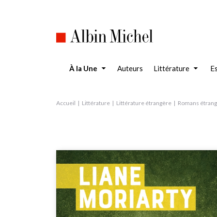
Aller
au
contenu
principal
À la Une
Auteurs
Littérature
Es
Accueil
Littérature
Littérature étrangère
Romans étrang