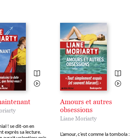
 maintenant
Amours et autres
obsessions
riarty
Liane Moriarty
ial ! se dit-on en
nt exprès sa lecture.
L’amour, c’est comme la tombola :
n aurait volontiers pris