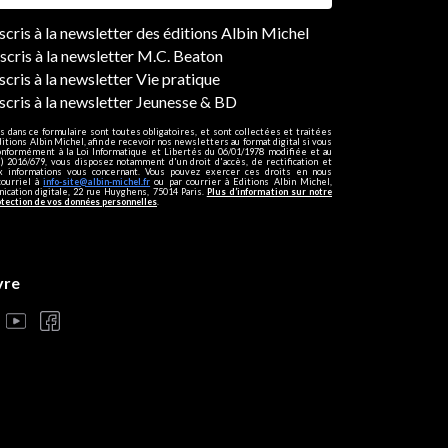
ers
nscris à la newsletter des éditions Albin Michel
nscris à la newsletter M.C. Beaton
scris à la newsletter Vie pratique
nscris à la newsletter Jeunesse & BD
s dans ce formulaire sont toutes obligatoires, et sont collectées et traitées
ditions Albin Michel, afin de recevoir nos newsletters au format digital si vous
onformément à la Loi Informatique et Libertés du 06/01/1978 modifiée et au
 2016/679, vous disposez notamment d'un droit d'accès, de rectification et
ux informations vous concernant. Vous pouvez exercer ces droits en nous
courriel à
info-site@albin-michel.fr
ou par courrier à Editions Albin Michel,
cation digitale, 22 rue Huyghens, 75014 Paris.
Plus d’information sur notre
otection de vos données personnelles
.
vre
s réglementations. Personnalisez vos préférences pour contrôler