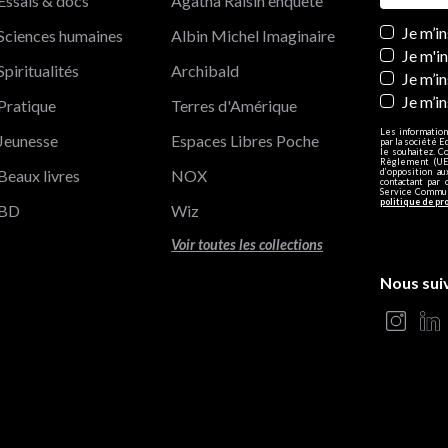
Essais & docs
Agatha Raisin enquête
Newslett
Je m’i
Sciences humaines
Albin Michel Imaginaire
Je m'i
Spiritualités
Archibald
Je m’in
Je m’i
Pratique
Terres d'Amérique
Les information
Jeunesse
Espaces Libres Poche
par la société E
le souhaitez. C
Règlement (UE)
Beaux livres
NOX
d’opposition a
contactant par 
Service Communi
politique de pr
BD
Wiz
Voir toutes les collections
Nous sui
s Options
ètres de confidentialité, en garantissant la conformité avec le