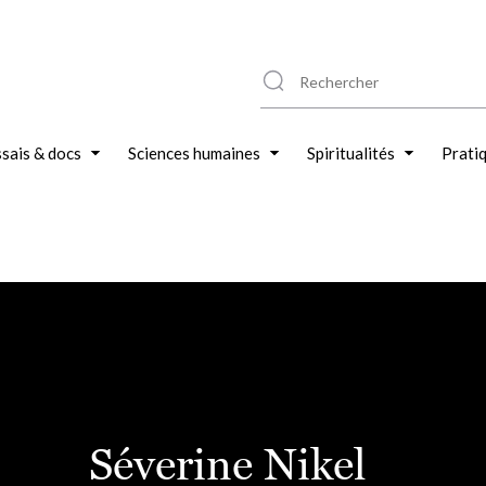
sais & docs
Sciences humaines
Spiritualités
Prati
Séverine Nikel