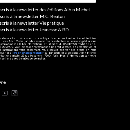
ers
nscris à la newsletter des éditions Albin Michel
nscris à la newsletter M.C. Beaton
scris à la newsletter Vie pratique
nscris à la newsletter Jeunesse & BD
s dans ce formulaire sont toutes obligatoires, et sont collectées et traitées
ditions Albin Michel, afin de recevoir nos newsletters au format digital si vous
onformément à la Loi Informatique et Libertés du 06/01/1978 modifiée et au
 2016/679, vous disposez notamment d'un droit d'accès, de rectification et
ux informations vous concernant. Vous pouvez exercer ces droits en nous
courriel à
info-site@albin-michel.fr
ou par courrier à Editions Albin Michel,
cation digitale, 22 rue Huyghens, 75014 Paris.
Plus d’information sur notre
otection de vos données personnelles
.
vre
s réglementations. Personnalisez vos préférences pour contrôler