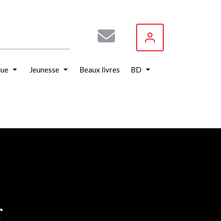
que
Jeunesse
Beaux livres
BD
r