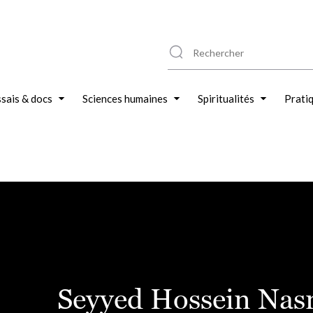
sais & docs
Sciences humaines
Spiritualités
Prati
Seyyed Hossein Nas