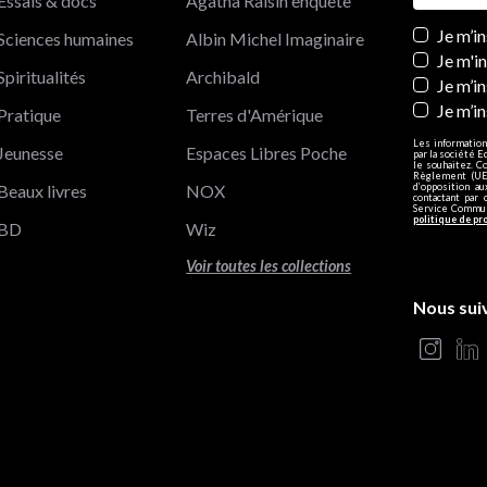
Essais & docs
Agatha Raisin enquête
Newslett
Je m’i
Sciences humaines
Albin Michel Imaginaire
Je m'i
Spiritualités
Archibald
Je m’in
Je m’i
Pratique
Terres d'Amérique
Les information
Jeunesse
Espaces Libres Poche
par la société E
le souhaitez. C
Règlement (UE)
Beaux livres
NOX
d’opposition a
contactant par 
Service Communi
politique de pr
BD
Wiz
Voir toutes les collections
Nous sui
s Options
ètres de confidentialité, en garantissant la conformité avec le