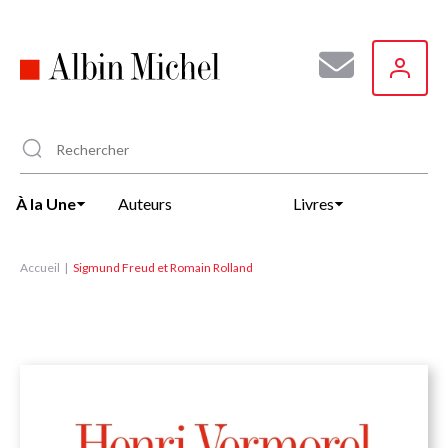
Aller
au
contenu
principal
À la Une
Auteurs
Livres
Accueil
Sigmund Freud et Romain Rolland