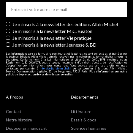
Newsletters
Je m’inscris à la newsletter des éditions Albin Michel
Je m'inscris à la newsletter M.C. Beaton
Je m’inscris à la newsletter Vie pratique
Je m’inscris à la newsletter Jeunesse & BD
Les informations dans ce formulaire sont toutes obligatoires, et sont collectées et traitées par
la société Editions Albin Michel, afin de recevoir nos newsletters au format digital si vous le
souhaitez. Conformément à la Loi Informatique et Libertés du 06/01/1978 modifiée et au
Règlement (UE) 2016/679, vous disposez notamment d'un droit d'accès, de rectification et
d’opposition aux informations vous concernant. Vous pouvez exercer ces droits en nous
contactant par courriel à
info-site@albin-michel.fr
ou par courrier à Editions Albin Michel,
Service Communication digitale, 22 rue Huyghens, 75014 Paris.
Plus d’information sur notre
politique de protection de vos données personnelles
.
A Propos
Départements
Contact
Littérature
Notre histoire
Essais & docs
Déposer un manuscrit
Sciences humaines