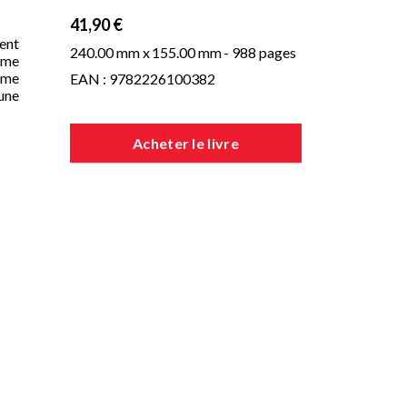
41,90 €
ent
240.00 mm x
155.00 mm
- 988 pages
sme
omme
EAN : 9782226100382
 une
Acheter le livre
rabe
ent
pas
e la
 en
 de
é de
une
qu'à
our
re,
ire,
 que