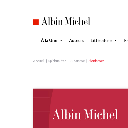
Aller
au
contenu
principal
À la Une
Auteurs
Littérature
Es
Accueil
Spiritualités
Judaïsme
Sionismes