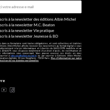
ers
nscris à la newsletter des éditions Albin Michel
nscris à la newsletter M.C. Beaton
scris à la newsletter Vie pratique
nscris à la newsletter Jeunesse & BD
s dans ce formulaire sont toutes obligatoires, et sont collectées et traitées
ditions Albin Michel, afin de recevoir nos newsletters au format digital si vous
onformément à la Loi Informatique et Libertés du 06/01/1978 modifiée et au
 2016/679, vous disposez notamment d'un droit d'accès, de rectification et
ux informations vous concernant. Vous pouvez exercer ces droits en nous
courriel à
info-site@albin-michel.fr
ou par courrier à Editions Albin Michel,
cation digitale, 22 rue Huyghens, 75014 Paris.
Plus d’information sur notre
otection de vos données personnelles
.
vre