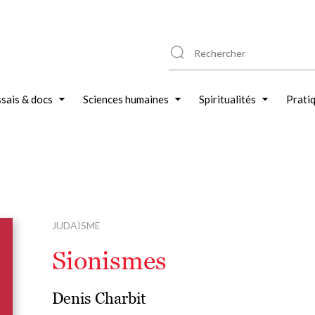
sais & docs
Sciences humaines
Spiritualités
Prati
JUDAÏSME
Sionismes
Denis Charbit