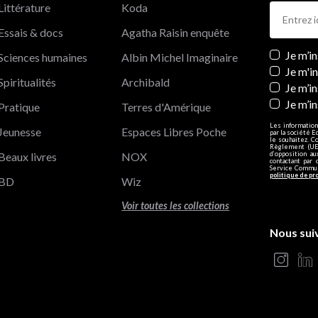
Littérature
Koda
Essais & docs
Agatha Raisin enquête
Newslett
Je m’i
Sciences humaines
Albin Michel Imaginaire
Je m'i
Spiritualités
Archibald
Je m’in
Je m’i
Pratique
Terres d'Amérique
Les information
Jeunesse
Espaces Libres Poche
par la société E
le souhaitez. C
Règlement (UE)
Beaux livres
NOX
d’opposition a
contactant par 
Service Communi
politique de pr
BD
Wiz
Voir toutes les collections
Nous sui