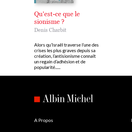
Qu'est-ce que le
sionisme ?
Denis Charbit
Alors qu’Israël traverse l’une des
crises les plus graves depuis sa
création, l’antisionisme connaît
un regain d’adhésion et de
popularité......
A Propos