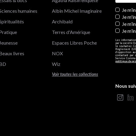
Essais & docs
Agatha Raisin enquête
Newslett
Je m’i
Sciences humaines
Albin Michel Imaginaire
Je m'i
Spiritualités
Archibald
Je m’in
Je m’i
Pratique
Terres d'Amérique
Les information
Jeunesse
Espaces Libres Poche
par la société E
le souhaitez. C
Règlement (UE)
Beaux livres
NOX
d’opposition a
contactant par 
Service Communi
politique de pr
BD
Wiz
Voir toutes les collections
Nous sui
s Options
ètres de confidentialité, en garantissant la conformité avec le