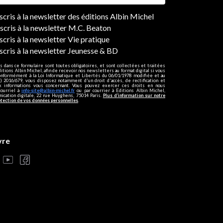
ers
nscris à la newsletter des éditions Albin Michel
nscris à la newsletter M.C. Beaton
scris à la newsletter Vie pratique
nscris à la newsletter Jeunesse & BD
s dans ce formulaire sont toutes obligatoires, et sont collectées et traitées
ditions Albin Michel, afin de recevoir nos newsletters au format digital si vous
onformément à la Loi Informatique et Libertés du 06/01/1978 modifiée et au
 2016/679, vous disposez notamment d'un droit d'accès, de rectification et
ux informations vous concernant. Vous pouvez exercer ces droits en nous
courriel à
info-site@albin-michel.fr
ou par courrier à Editions Albin Michel,
cation digitale, 22 rue Huyghens, 75014 Paris.
Plus d’information sur notre
otection de vos données personnelles
.
vre
s réglementations. Personnalisez vos préférences pour contrôler