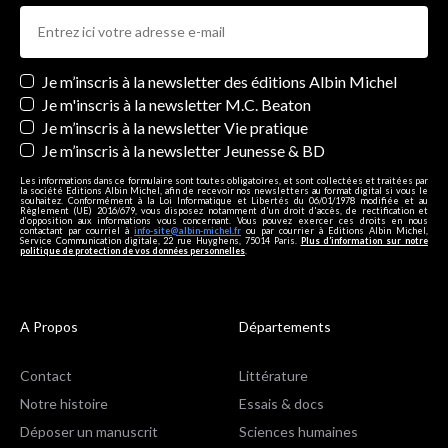
Newsletters
Je m’inscris à la newsletter des éditions Albin Michel
Je m'inscris à la newsletter M.C. Beaton
Je m’inscris à la newsletter Vie pratique
Je m’inscris à la newsletter Jeunesse & BD
Les informations dans ce formulaire sont toutes obligatoires, et sont collectées et traitées par
la société Editions Albin Michel, afin de recevoir nos newsletters au format digital si vous le
souhaitez. Conformément à la Loi Informatique et Libertés du 06/01/1978 modifiée et au
Règlement (UE) 2016/679, vous disposez notamment d'un droit d'accès, de rectification et
d’opposition aux informations vous concernant. Vous pouvez exercer ces droits en nous
contactant par courriel à
info-site@albin-michel.fr
ou par courrier à Editions Albin Michel,
Service Communication digitale, 22 rue Huyghens, 75014 Paris.
Plus d’information sur notre
politique de protection de vos données personnelles
.
A Propos
Départements
Contact
Littérature
Notre histoire
Essais & docs
Déposer un manuscrit
Sciences humaines