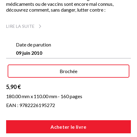
médicaments ou de vaccins sont encore mal connus,
découvrez comment, sans danger, lutter contre :
• les rhinopharyngites à répétition ;
LIRE LA SUITE
• les otites, les oreillons ;
• les gastro-entérites et les diarrhées ;
• les problèmes de sommeil ;
• les petits problèmes de peau ;
Date de parution
• et préparer et accompagner les vaccinations.
09 juin 2010
Finis les remèdes chimiques et l’usage abusif de
médicaments ! Quelques gouttes administrées en olfaction,
Brochée
en diffusion atmosphérique, en bain ou en massage suffiront
pour que Bébé retrouve la pleine forme.
5,90 €
Des réponses simples et immédiates
180.00 mm x
110.00 mm
- 160 pages
EAN : 9782226195272
Acheter le livre