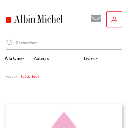
Aller
au
contenu
principal
À la Une
Auteurs
Livres
Accueil
Spécial bébé